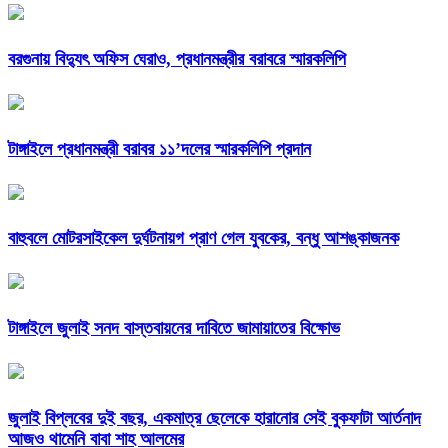
বরগুনায় বিদ্যুৎ অফিস ঘেরাও, প্রধানমন্ত্রীর বরাবরে স্মারকলিপি
টাঙ্গাইলে প্রধানমন্ত্রী বরাবর ১১’দলের স্মারকলিপি প্রদান
বাহুবলে মোটরসাইকেল দুর্ঘটনায়গ প্রাণ গেল যুবকের, বন্ধু আশঙ্কাজনক
টাঙ্গাইলে জুলাই সনদ বাস্তবায়নের দাবিতে জামায়াতের বিক্ষোভ
জুলাই বিপ্লবের দুই বছর, একমাত্র ছেলেকে হারানোর সেই বুকফাটা আর্তনাদ
আজও থামেনি বাবা শাহ আলমের