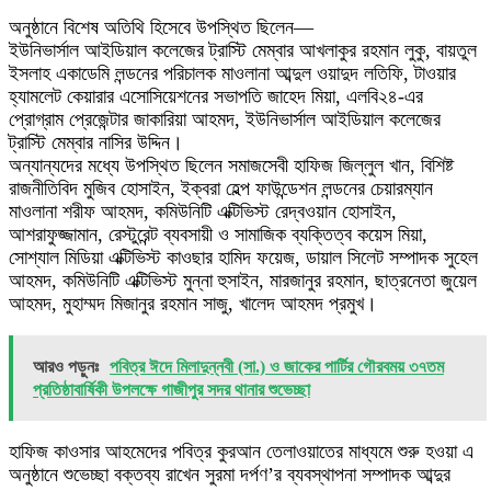
অনুষ্ঠানে বিশেষ অতিথি হিসেবে উপস্থিত ছিলেন—
ইউনিভার্সাল আইডিয়াল কলেজের ট্রাস্টি মেম্বার আখলাকুর রহমান লুকু, বায়তুল
ইসলাহ একাডেমি লন্ডনের পরিচালক মাওলানা আব্দুল ওয়াদুদ লতিফি, টাওয়ার
হ্যামলেট কেয়ারার এসোসিয়েশনের সভাপতি জাহেদ মিয়া, এলবি২৪-এর
প্রোগ্রাম প্রেজেন্টার জাকারিয়া আহমদ, ইউনিভার্সাল আইডিয়াল কলেজের
ট্রাস্টি মেম্বার নাসির উদ্দিন।
অন্যান্যদের মধ্যে উপস্থিত ছিলেন সমাজসেবী হাফিজ জিল্লুল খান, বিশিষ্ট
রাজনীতিবিদ মুজিব হোসাইন, ইক্বরা হেল্প ফাউন্ডেশন লন্ডনের চেয়ারম্যান
মাওলানা শরীফ আহমদ, কমিউনিটি এক্টিভিস্ট রেদ্বওয়ান হোসাইন,
আশরাফুজ্জামান, রেস্টুরেন্ট ব্যবসায়ী ও সামাজিক ব্যক্তিত্ব কয়েস মিয়া,
সোশ্যাল মিডিয়া এক্টিভিস্ট কাওছার হামিদ ফয়েজ, ডায়াল সিলেট সম্পাদক সুহেল
আহমদ, কমিউনিটি এক্টিভিস্ট মুন্না হুসাইন, মারজানুর রহমান, ছাত্রনেতা জুয়েল
আহমদ, মুহাম্মদ মিজানুর রহমান সাজু, খালেদ আহমদ প্রমুখ।
আরও পড়ুনঃ
পবিত্র ঈদে মিলাদুন্নবী (সা.) ও জাকের পার্টির গৌরবময় ৩৭তম
প্রতিষ্ঠাবার্ষিকী উপলক্ষে গাজীপুর সদর থানার শুভেচ্ছা
হাফিজ কাওসার আহমেদের পবিত্র কুরআন তেলাওয়াতের মাধ্যমে শুরু হওয়া এ
অনুষ্ঠানে শুভেচ্ছা বক্তব্য রাখেন সুরমা দর্পণ’র ব্যবস্থাপনা সম্পাদক আব্দুর