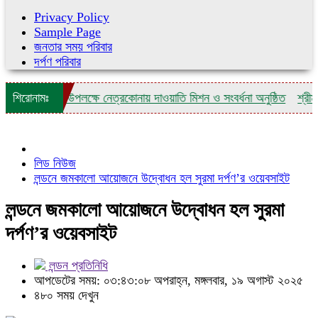
Privacy Policy
Sample Page
জনতার সময় পরিবার
দর্পণ পরিবার
তিষ্ঠাবার্ষিকী উপলক্ষে নেত্রকোনায় দাওয়াতি মিশন ও সংবর্ধনা অনুষ্ঠিত
শিরোনামঃ
শ্রীমঙ্গলে
লিড নিউজ
লন্ডনে জমকালো আয়োজনে উদ্বোধন হল সুরমা দর্পণ’র ওয়েবসাইট
লন্ডনে জমকালো আয়োজনে উদ্বোধন হল সুরমা
দর্পণ’র ওয়েবসাইট
লন্ডন প্রতিনিধি
আপডেটের সময়: ০৩:৪৩:০৮ অপরাহ্ন, মঙ্গলবার, ১৯ অগাস্ট ২০২৫
৪৮০ সময় দেখুন