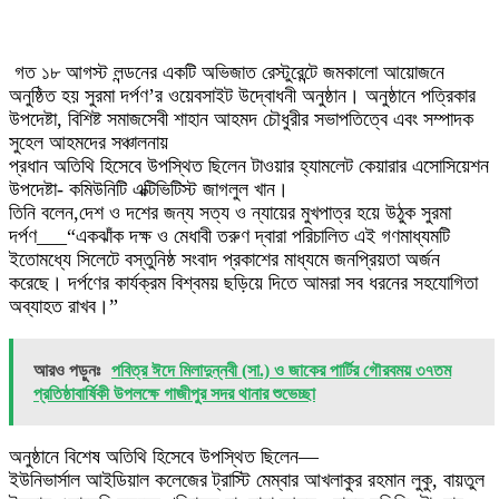
গত ১৮ আগস্ট লন্ডনের একটি অভিজাত রেস্টুরেন্টে জমকালো আয়োজনে
অনুষ্ঠিত হয় সুরমা দর্পণ’র ওয়েবসাইট উদ্বোধনী অনুষ্ঠান। অনুষ্ঠানে পত্রিকার
উপদেষ্টা, বিশিষ্ট সমাজসেবী শাহান আহমদ চৌধুরীর সভাপতিত্বে এবং সম্পাদক
সুহেল আহমদের সঞ্চালনায়
প্রধান অতিথি হিসেবে উপস্থিত ছিলেন টাওয়ার হ্যামলেট কেয়ারার এসোসিয়েশন
উপদেষ্টা- কমিউনিটি এক্টিভিটিস্ট জাগলুল খান।
তিনি বলেন,দেশ ও দশের জন্য সত্য ও ন্যায়ের মুখপাত্র হয়ে উঠুক সুরমা
দর্পণ___“একঝাঁক দক্ষ ও মেধাবী তরুণ দ্বারা পরিচালিত এই গণমাধ্যমটি
ইতোমধ্যে সিলেটে বস্তুনিষ্ঠ সংবাদ প্রকাশের মাধ্যমে জনপ্রিয়তা অর্জন
করেছে। দর্পণের কার্যক্রম বিশ্বময় ছড়িয়ে দিতে আমরা সব ধরনের সহযোগিতা
অব্যাহত রাখব।”
আরও পড়ুনঃ
পবিত্র ঈদে মিলাদুন্নবী (সা.) ও জাকের পার্টির গৌরবময় ৩৭তম
প্রতিষ্ঠাবার্ষিকী উপলক্ষে গাজীপুর সদর থানার শুভেচ্ছা
অনুষ্ঠানে বিশেষ অতিথি হিসেবে উপস্থিত ছিলেন—
ইউনিভার্সাল আইডিয়াল কলেজের ট্রাস্টি মেম্বার আখলাকুর রহমান লুকু, বায়তুল