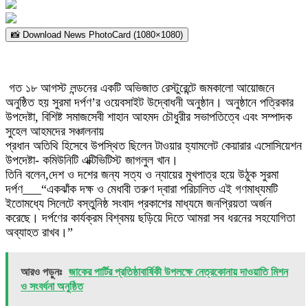
📸 Download News PhotoCard (1080×1080)
গত ১৮ আগস্ট লন্ডনের একটি অভিজাত রেস্টুরেন্টে জমকালো আয়োজনে
অনুষ্ঠিত হয় সুরমা দর্পণ’র ওয়েবসাইট উদ্বোধনী অনুষ্ঠান। অনুষ্ঠানে পত্রিকার
উপদেষ্টা, বিশিষ্ট সমাজসেবী শাহান আহমদ চৌধুরীর সভাপতিত্বে এবং সম্পাদক
সুহেল আহমদের সঞ্চালনায়
প্রধান অতিথি হিসেবে উপস্থিত ছিলেন টাওয়ার হ্যামলেট কেয়ারার এসোসিয়েশন
উপদেষ্টা- কমিউনিটি এক্টিভিটিস্ট জাগলুল খান।
তিনি বলেন,দেশ ও দশের জন্য সত্য ও ন্যায়ের মুখপাত্র হয়ে উঠুক সুরমা
দর্পণ___“একঝাঁক দক্ষ ও মেধাবী তরুণ দ্বারা পরিচালিত এই গণমাধ্যমটি
ইতোমধ্যে সিলেটে বস্তুনিষ্ঠ সংবাদ প্রকাশের মাধ্যমে জনপ্রিয়তা অর্জন
করেছে। দর্পণের কার্যক্রম বিশ্বময় ছড়িয়ে দিতে আমরা সব ধরনের সহযোগিতা
অব্যাহত রাখব।”
আরও পড়ুনঃ
জাকের পার্টির প্রতিষ্ঠাবার্ষিকী উপলক্ষে নেত্রকোনায় দাওয়াতি মিশন
ও সংবর্ধনা অনুষ্ঠিত