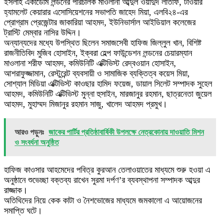
ইসলাহ একাডেমি লন্ডনের পরিচালক মাওলানা আব্দুল ওয়াদুদ লতিফি, টাওয়ার
হ্যামলেট কেয়ারার এসোসিয়েশনের সভাপতি জাহেদ মিয়া, এলবি২৪-এর
প্রোগ্রাম প্রেজেন্টার জাকারিয়া আহমদ, ইউনিভার্সাল আইডিয়াল কলেজের
ট্রাস্টি মেম্বার নাসির উদ্দিন।
অন্যান্যদের মধ্যে উপস্থিত ছিলেন সমাজসেবী হাফিজ জিল্লুল খান, বিশিষ্ট
রাজনীতিবিদ মুজিব হোসাইন, ইক্বরা হেল্প ফাউন্ডেশন লন্ডনের চেয়ারম্যান
মাওলানা শরীফ আহমদ, কমিউনিটি এক্টিভিস্ট রেদ্বওয়ান হোসাইন,
আশরাফুজ্জামান, রেস্টুরেন্ট ব্যবসায়ী ও সামাজিক ব্যক্তিত্ব কয়েস মিয়া,
সোশ্যাল মিডিয়া এক্টিভিস্ট কাওছার হামিদ ফয়েজ, ডায়াল সিলেট সম্পাদক সুহেল
আহমদ, কমিউনিটি এক্টিভিস্ট মুন্না হুসাইন, মারজানুর রহমান, ছাত্রনেতা জুয়েল
আহমদ, মুহাম্মদ মিজানুর রহমান সাজু, খালেদ আহমদ প্রমুখ।
আরও পড়ুনঃ
জাকের পার্টির প্রতিষ্ঠাবার্ষিকী উপলক্ষে নেত্রকোনায় দাওয়াতি মিশন
ও সংবর্ধনা অনুষ্ঠিত
হাফিজ কাওসার আহমেদের পবিত্র কুরআন তেলাওয়াতের মাধ্যমে শুরু হওয়া এ
অনুষ্ঠানে শুভেচ্ছা বক্তব্য রাখেন সুরমা দর্পণ’র ব্যবস্থাপনা সম্পাদক আব্দুর
রাজ্জাক।
অতিথিদের নিয়ে কেক কাটা ও নৈশভোজের মাধ্যমে জমকালো এ আয়োজনের
সমাপ্তি ঘটে।