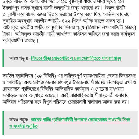
উক্ত অভিযানে একটি বাস সিলেট হতে কুমিল্লা যাওয়ার সময় সন্দেহ হলে
ইসলামপুর নামক স্থানে বাসটি তল্লাশীর জন্য থামানো হয়। উক্ত বাসটি
তল্লাশী করে বাসের বক্সের ভিতরে ড্রামের উপরে বরফ দিয়ে অভিনব কায়দায়
লুকায়িত অবস্থায় ভারতীয় *শাড়ী- ৪২২ পিস* আটক করতে সক্ষম হয়।
আটককৃত ভারতীয় শাড়ীর আনুমানিক সিজার মূল্য-(তিপ্পান্ন লক্ষ আটষট্টি হাজার)
টাকা। আটককৃত ভারতীয় শাড়ী আখাউড়া কাস্টমস অফিসে জমা করার কার্যক্রম
প্রক্রিয়াধীন রয়েছে।
আরও পড়ুনঃ
শিবচরে তীব্র লোডশেডিং এ চরম ভোগান্তিতে সাধারণ মানুষ
সরাইল ব্যাটালিয়ন (২৫ বিজিবি) এর দায়িত্বপূর্ণ ব্রাহ্মণবাড়িয়া জেলার বিজয়নগর
ও আখাউড়া এবং হবিগঞ্জ জেলার মাধবপুর উপজেলায় সীমান্তে নিরাপত্তা রক্ষা ও
চোরাচালান প্রতিরোধে বিজিবির আভিযানিক কার্যক্রম ও গোয়েন্দা তৎপরতা
সর্বোত্তকভাবে অব্যাহত রয়েছে। এরই ধারাবাহিকতায় সীমান্তবর্তী এলাকায়
অভিযান পরিচালনা করে বিপুল পরিমানে চোরাচালানী মালামাল আটক করা হয়।
আরও পড়ুনঃ
জাকের পার্টির প্রতিষ্ঠাবার্ষিকী উপলক্ষে নেত্রকোনায় দাওয়াতি মিশন
ও সংবর্ধনা অনুষ্ঠিত