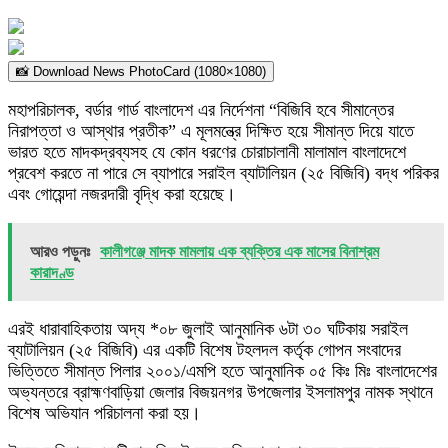
📸 Download News PhotoCard (1080×1080)
মহাপরিচালক, বর্ডার গার্ড বাংলাদেশ এর নির্দেশনা “বিজিবি হবে সীমান্তের
নিরাপত্তা ও আস্থার প্রতীক” এ মূলমন্ত্রে দিক্ষিত হয়ে সীমান্ত দিয়ে যাতে
ভারত হতে মাদকদ্রব্যসহ যে কোন ধরণের চোরাচালানী মালামাল বাংলাদেশে
প্রবেশ করতে না পারে সে ব্যাপারে সরাইল ব্যাটালিয়ন (২৫ বিজিবি) বদ্ধ পরিকর
এবং গোয়েন্দা নজরদারী বৃদ্ধি করা হয়েছে।
আরও পড়ুনঃ
কালীগঞ্জে মাদক মামলায় এক ব্যক্তির এক মাসের বিনাশ্রম
কারাদণ্ড
এরই ধারাবাহিকতায় অদ্য *০৮ জুলাই আনুমানিক ৬টা ৩০ ঘটিকায় সরাইল
ব্যাটালিয়ন (২৫ বিজিবি) এর একটি বিশেষ টহলদল কর্তৃক গোপন সংবাদের
ভিত্তিতে সীমান্ত পিলার ২০০১/এমপি হতে আনুমানিক ০৫ কিঃ মিঃ বাংলাদেশের
অভ্যন্তরে ব্রাহ্মণবাড়িয়া জেলার বিজয়নগর উপজেলার ইসলামপুর নামক স্থানে
বিশেষ অভিযান পরিচালনা করা হয়।