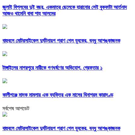
জুলাই বিপ্লবের দুই বছর, একমাত্র ছেলেকে হারানোর সেই বুকফাটা আর্তনাদ
আজও থামেনি বাবা শাহ আলমের
বাহুবলে মোটরসাইকেল দুর্ঘটনায়গ প্রাণ গেল যুবকের, বন্ধু আশঙ্কাজনক
টাঙ্গাইলের নাগরপুরে নারীকে গণধর্ষণের অভিযোগ, গ্রেফতার ১
কালীগঞ্জে মাদক মামলায় এক ব্যক্তির এক মাসের বিনাশ্রম কারাদণ্ড
সর্বশেষ আপডেট
বাহুবলে মোটরসাইকেল দুর্ঘটনায়গ প্রাণ গেল যুবকের, বন্ধু আশঙ্কাজনক