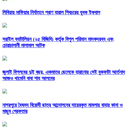
লিবিয়ায় মাফিয়ার নির্যাতনে প্রাণ হারাল শিবচরের যুবক ইকবাল
সরাইল ব্যাটালিয়ন (২৫ বিজিবি) কর্তৃক বিপুল পরিমান মাদকদ্রব্য এবং
চোরাচালানী মালামাল আটক
জুলাই বিপ্লবের দুই বছর, একমাত্র ছেলেকে হারানোর সেই বুকফাটা আর্তনাদ
আজও থামেনি বাবা শাহ আলমের
নাগরপুরে বৈষম্য বিরোধী ছাত্র আন্দোলনের দায়েরকৃত মামলায় বাহার কানা ও
মাছুম গ্রেফতার