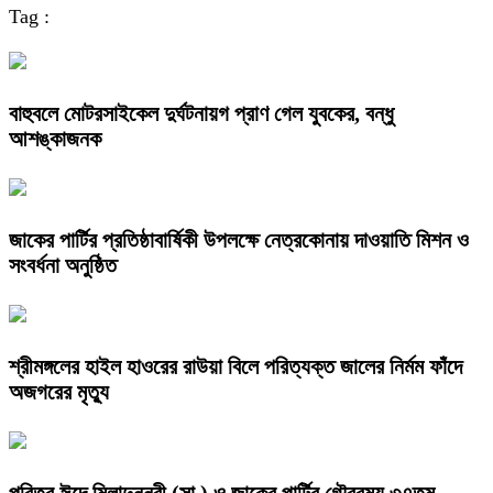
Tag :
বাহুবলে মোটরসাইকেল দুর্ঘটনায়গ প্রাণ গেল যুবকের, বন্ধু
আশঙ্কাজনক
জাকের পার্টির প্রতিষ্ঠাবার্ষিকী উপলক্ষে নেত্রকোনায় দাওয়াতি মিশন ও
সংবর্ধনা অনুষ্ঠিত
শ্রীমঙ্গলের হাইল হাওরের রাউয়া বিলে পরিত্যক্ত জালের নির্মম ফাঁদে
অজগরের মৃত্যু
পবিত্র ঈদে মিলাদুন্নবী (সা.) ও জাকের পার্টির গৌরবময় ৩৭তম