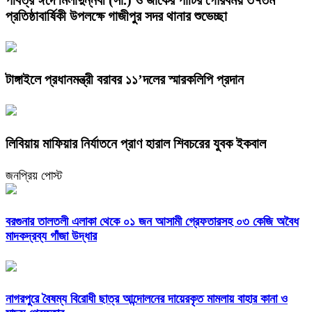
প্রতিষ্ঠাবার্ষিকী উপলক্ষে গাজীপুর সদর থানার শুভেচ্ছা
টাঙ্গাইলে প্রধানমন্ত্রী বরাবর ১১’দলের স্মারকলিপি প্রদান
লিবিয়ায় মাফিয়ার নির্যাতনে প্রাণ হারাল শিবচরের যুবক ইকবাল
জনপ্রিয় পোস্ট
বরগুনার তালতলী এলাকা থেকে ০১ জন আসামী গ্রেফতারসহ ০৩ কেজি অবৈধ
মাদকদ্রব্য গাঁজা উদ্ধার
নাগরপুরে বৈষম্য বিরোধী ছাত্র আন্দোলনের দায়েরকৃত মামলায় বাহার কানা ও