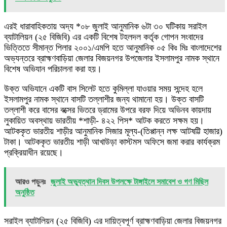
এরই ধারাবাহিকতায় অদ্য *০৮ জুলাই আনুমানিক ৬টা ৩০ ঘটিকায় সরাইল
ব্যাটালিয়ন (২৫ বিজিবি) এর একটি বিশেষ টহলদল কর্তৃক গোপন সংবাদের
ভিত্তিতে সীমান্ত পিলার ২০০১/এমপি হতে আনুমানিক ০৫ কিঃ মিঃ বাংলাদেশের
অভ্যন্তরে ব্রাহ্মণবাড়িয়া জেলার বিজয়নগর উপজেলার ইসলামপুর নামক স্থানে
বিশেষ অভিযান পরিচালনা করা হয়।
উক্ত অভিযানে একটি বাস সিলেট হতে কুমিল্লা যাওয়ার সময় সন্দেহ হলে
ইসলামপুর নামক স্থানে বাসটি তল্লাশীর জন্য থামানো হয়। উক্ত বাসটি
তল্লাশী করে বাসের বক্সের ভিতরে ড্রামের উপরে বরফ দিয়ে অভিনব কায়দায়
লুকায়িত অবস্থায় ভারতীয় *শাড়ী- ৪২২ পিস* আটক করতে সক্ষম হয়।
আটককৃত ভারতীয় শাড়ীর আনুমানিক সিজার মূল্য-(তিপ্পান্ন লক্ষ আটষট্টি হাজার)
টাকা। আটককৃত ভারতীয় শাড়ী আখাউড়া কাস্টমস অফিসে জমা করার কার্যক্রম
প্রক্রিয়াধীন রয়েছে।
আরও পড়ুনঃ
জুলাই অভ্যুত্থান দিবস উপলক্ষে টাঙ্গাইলে সমাবেশ ও গণ মিছিল
অনুষ্ঠিত
সরাইল ব্যাটালিয়ন (২৫ বিজিবি) এর দায়িত্বপূর্ণ ব্রাহ্মণবাড়িয়া জেলার বিজয়নগর