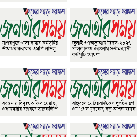
নাগরপুরে খাদ্য বান্ধব কর্মসূচির
জুলাই গণঅভ্যুত্থান দিবস-২০২৬’
উদ্বোধন করলেন এমপি লাভলু
পালন নিয়ে বরগুনায় সপ্তাহব্যাপী
কর্মসূচি ঘোষণা
বরগুনায় বিদ্যুৎ অফিস ঘেরাও,
বাহুবলে মোটরসাইকেল দুর্ঘটনায়গ
প্রধানমন্ত্রীর বরাবরে স্মারকলিপি
প্রাণ গেল যুবকের, বন্ধু আশঙ্কাজনক