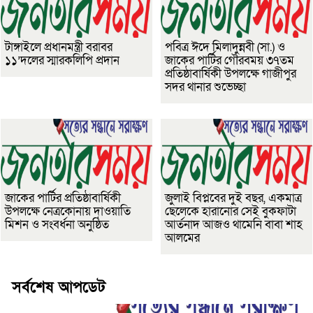
টাঙ্গাইলে প্রধানমন্ত্রী বরাবর
পবিত্র ঈদে মিলাদুন্নবী (সা.) ও
১১’দলের স্মারকলিপি প্রদান
জাকের পার্টির গৌরবময় ৩৭তম
প্রতিষ্ঠাবার্ষিকী উপলক্ষে গাজীপুর
সদর থানার শুভেচ্ছা
জাকের পার্টির প্রতিষ্ঠাবার্ষিকী
জুলাই বিপ্লবের দুই বছর, একমাত্র
উপলক্ষে নেত্রকোনায় দাওয়াতি
ছেলেকে হারানোর সেই বুকফাটা
মিশন ও সংবর্ধনা অনুষ্ঠিত
আর্তনাদ আজও থামেনি বাবা শাহ
আলমের
সর্বশেষ আপডেট