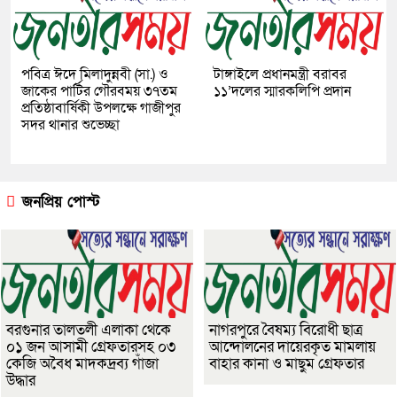
পবিত্র ঈদে মিলাদুন্নবী (সা.) ও
টাঙ্গাইলে প্রধানমন্ত্রী বরাবর
জাকের পার্টির গৌরবময় ৩৭তম
১১’দলের স্মারকলিপি প্রদান
প্রতিষ্ঠাবার্ষিকী উপলক্ষে গাজীপুর
সদর থানার শুভেচ্ছা
জনপ্রিয় পোস্ট
বরগুনার তালতলী এলাকা থেকে
নাগরপুরে বৈষম্য বিরোধী ছাত্র
০১ জন আসামী গ্রেফতারসহ ০৩
আন্দোলনের দায়েরকৃত মামলায়
কেজি অবৈধ মাদকদ্রব্য গাঁজা
বাহার কানা ও মাছুম গ্রেফতার
উদ্ধার