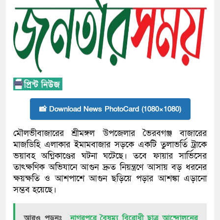
📸 Download News PhotoCard (1080×1080)
মৌলভীবাজারের শ্রীমঙ্গল উপজেলার ভৈরবগঞ্জ বাজারের
মাজডিহি এলাকার ইমামবাজার সড়কে একটি তুলাভর্তি ট্রাকে
ভয়াবহ অগ্নিকাণ্ডের ঘটনা ঘটেছে। তবে ফায়ার সার্ভিসের
তাৎক্ষণিক অভিযানে আগুন দ্রুত নিয়ন্ত্রণে আসায় বড় ধরনের
ক্ষয়ক্ষতি ও আশপাশে আগুন ছড়িয়ে পড়ার আশঙ্কা এড়ানো
সম্ভব হয়েছে।
আরও পড়ুনঃ
নাগরপুরে বৈষম্য বিরোধী ছাত্র আন্দোলনের