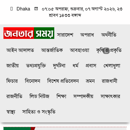
Dhaka
০৭:০৫ অপরাহ্ন, শুক্রবার, ০৭ অগাস্ট ২০২৬, ২৩
শ্রাবণ ১৪৩৩ বঙ্গাব্দ
সারাদেশ
অপরাধ
অর্থনীতি
আইন আদালত
আন্তর্জাতিক
আবহাওয়া
কৃষি ও প্রকৃতি
জাতীয়
তথ্যপ্রযুক্তি
দুর্ঘটনা
ধর্ম
প্রবাস
খেলাধুলা
ফিচার
বিনোদন
বিশেষ প্রতিবেদন
ভ্রমন
রাজধানী
রাজনীতি
লিড নিউজ
শিক্ষা
সম্পাদকীয়
সাক্ষাৎকার
স্বাস্থ্য
সাহিত্য ও সংস্কৃতি