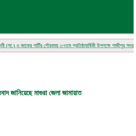
) ও জাকের পার্টির গৌরবময় ৩৭তম প্রতিষ্ঠাবার্ষিকী উপলক্ষে গাজীপুর সদর থানার শুভ
িবাদ জানিয়েছে মাগুরা জেলা জামায়াত