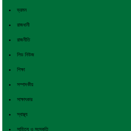
ভ্রমন
রাজধানী
রাজনীতি
লিড নিউজ
শিক্ষা
সম্পাদকীয়
সাক্ষাৎকার
স্বাস্থ্য
সাহিত্য ও সংস্কৃতি