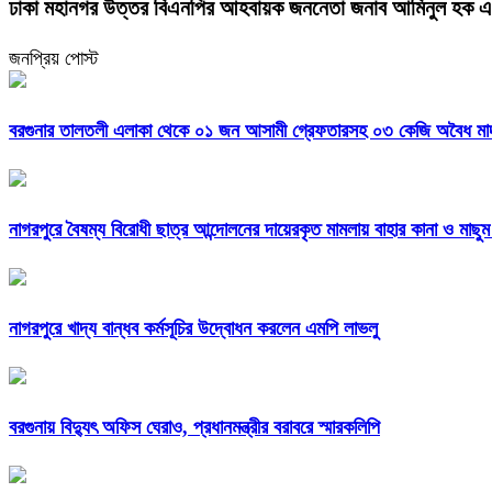
ঢাকা মহানগর উত্তর বিএনপির আহবায়ক জননেতা জনাব আমিনুল হক এর নির
জনপ্রিয় পোস্ট
বরগুনার তালতলী এলাকা থেকে ০১ জন আসামী গ্রেফতারসহ ০৩ কেজি অবৈধ মাদকদ
নাগরপুরে বৈষম্য বিরোধী ছাত্র আন্দোলনের দায়েরকৃত মামলায় বাহার কানা ও মাছু
নাগরপুরে খাদ্য বান্ধব কর্মসূচির উদ্বোধন করলেন এমপি লাভলু
বরগুনায় বিদ্যুৎ অফিস ঘেরাও, প্রধানমন্ত্রীর বরাবরে স্মারকলিপি