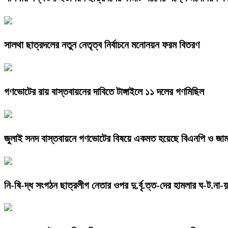
সালথা ছাত্রদলের নতুন নেতৃত্ব নির্বাচনে মনোনয়ন ফরম বিতরণ
গণভোটের রায় বাস্তবায়নের দাবিতে টাঙ্গাইলে ১১ দলের গণমিছিল
জুলাই সনদ বাস্তবায়নে গণভোটের বিষয়ে একমত হয়েছে বিএনপি ও জা
নি-ষি-দ্ধ সংগঠন ছাত্রলীগ নেতার ওপর দু.র্বৃ.ত্ত-দের হামলার ঘ-ট.না-