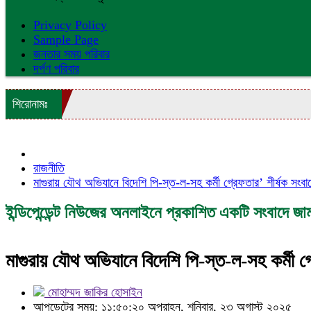
Privacy Policy
Sample Page
জনতার সময় পরিবার
দর্পণ পরিবার
শিরোনামঃ
রাজনীতি
মাগুরায় যৌথ অভিযানে বিদেশি পি-স্ত-ল-সহ কর্মী গ্রেফতার’ শীর্ষক সংবা
ইন্ডিপেন্ডেন্ট নিউজের অনলাইনে প্রকাশিত একটি সংবাদে জাম
মাগুরায় যৌথ অভিযানে বিদেশি পি-স্ত-ল-সহ কর্মী গ্
মোহাম্মদ জাকির হোসাইন
আপডেটের সময়: ১১:৫০:২০ অপরাহ্ন, শনিবার, ২৩ অগাস্ট ২০২৫