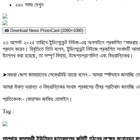
২৬০ সময় দেখুন
📸 Download News PhotoCard (1080×1080)
২৩ আগস্ট ২০২৫ তারিখে ইন্ডিপেন্ডেন্ট নিউজ-এর অনলাইনে প্রকাশিত “মাগুরায় য
প্রদান করেন। বিবৃতিতে তিনি বলেন, ইন্ডিপেন্ডেন্ট নিউজে প্রকাশিত সংবাদটি আ
উল্লেখ করা হয়েছে, তা সম্পূর্ণ মিথ্যা, উদ্দেশ্যপ্রণোদিত এবং বিভ্রান্তিকর।
➤মাগুরা জেলা জামায়াতের সেক্রেটারি আরো বলেন:- আমরা স্পষ্টভাবে জানাচ্ছি যে
আমরা উক্ত ভ্রান্ত ও বিভ্রান্তিকর সংবাদ প্রকাশের তীব্র প্রতিবাদ জানাচ্ছি
প্রতিবেদক:- মোহাম্মদ জাকির হোসাইন।
Tag :
সালথায় বল্লভদী ইউনিয়ন ছাত্রদলের কমিটি গঠনের লক্ষ্যে মনোনয়ন 