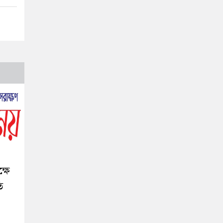
্ষে
ি