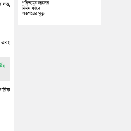
পরিত্যক্ত জালের
দত্ত,
নির্মম ফাঁদে
অজগরের মৃত্যু
খ এবং
টির
াগরিক