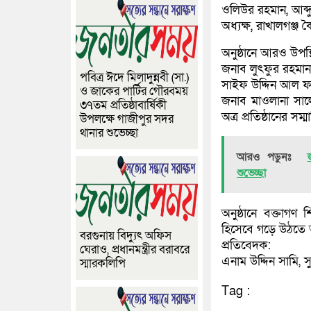
ওলিউর রহমান, আব্দু
অধ্যক্ষ, রাখালগঞ্জ ক
অনুষ্ঠানে আরও উপস
জনাব লুৎফুর রহমান, 
পবিত্র ঈদে মিলাদুন্নবী (সা.)
সাইফ উদ্দিন আল ফ
ও জাকের পার্টির গৌরবময়
জনাব মাওলানা সাল
৩৭তম প্রতিষ্ঠাবার্ষিকী
অত্র প্রতিষ্ঠানের সম্
উপলক্ষে গাজীপুর সদর
থানার শুভেচ্ছা
আরও পড়ুনঃ
শুভেচ্ছা
অনুষ্ঠানে বক্তাগণ 
হিসেবে গড়ে উঠতে 
বরগুনায় বিদ্যুৎ অফিস
প্রতিবেদক:
ঘেরাও, প্রধানমন্ত্রীর বরাবরে
এনাম উদ্দিন সামি, স
স্মারকলিপি
Tag :