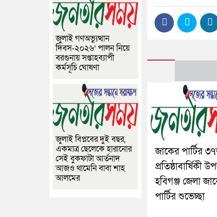
জুলাই গণঅভ্যুত্থান
দিবস-২০২৬’ পালন নিয়ে
বরগুনায় সপ্তাহব্যাপী
কর্মসূচি ঘোষণা
জুলাই বিপ্লবের দুই বছর,
একমাত্র ছেলেকে হারানোর
জাকের পার্টির ৩
সেই বুকফাটা আর্তনাদ
প্রতিষ্ঠাবার্ষিকী উ
আজও থামেনি বাবা শাহ
আলমের
হবিগঞ্জ জেলা জা
পার্টির শুভেচ্ছা