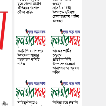
হয়ে গেলো গ্রামীণ
৩৭তম
ঐতিহ্যর ‘বিশাল
প্রতিষ্ঠাবার্ষিকী
নৌকা বাইচ
উপলক্ষে হবিগঞ্জ
জেলা জাকের পার্টির
শুভেচ্ছা
এনসিপি’র নাগরপুর
জাকের পার্টির
উপজেলা শাখার
৩৭তম
আহ্বায়ক কমিটি
প্রতিষ্ঠাবার্ষিকী
গঠিত
উপলক্ষে শুভেচ্ছা
জানালেন ডা. জুয়েল
কবির
দায়িত্বশীলতাও
লিবিয়া হয়ে ইতালি
 নবীন