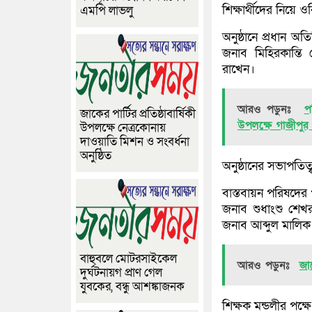
শিক্ষার্থীদের নিয়
এমপি লাভলু
অনুষ্ঠানে প্রধান অ
জনাব মিহিরকান্তি 
রাখেন।
আরও পড়ুনঃ
প
জাকের পার্টির প্রতিষ্ঠাবার্ষিকী
উপলক্ষে গাজীপুর 
উপলক্ষে নেত্রকোনায়
দাওয়াতি মিশন ও সংবর্ধনা
অনুষ্ঠিত
অনুষ্ঠানের সভাপত
বাস্তবায়ন পরিষদের 
জনাব শুধাংশু শে
জনাব আব্দুল মালিক 
বাহুবলে মোটরসাইকেল
আরও পড়ুনঃ
জা
দুর্ঘটনায়গ প্রাণ গেল
যুবকের, বন্ধু আশঙ্কাজনক
শিক্ষক মন্ডলীর পক্ষ