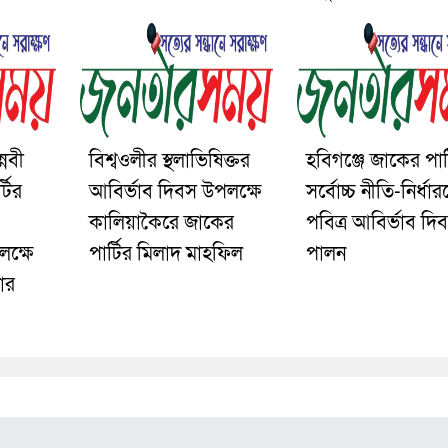
্নবী
বিশ্বওলীর স্থলাভিষিক্তর
হবিগঞ্জে জাকের পার্
্টির
আবির্ভাব দিবস উপলক্ষে
সর্বোচ্চ নীতি-নির্ধা
কালিয়াকৈরে জাকের
পবিত্র আবির্ভাব দি
পলক্ষে
পার্টির মিলাদ মাহফিল
পালন
ার