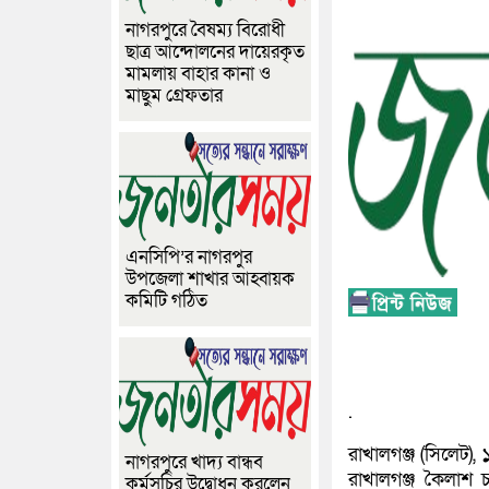
নাগরপুরে বৈষম্য বিরোধী
ছাত্র আন্দোলনের দায়েরকৃত
মামলায় বাহার কানা ও
মাছুম গ্রেফতার
এনসিপি’র নাগরপুর
উপজেলা শাখার আহ্বায়ক
কমিটি গঠিত
.
রাখালগঞ্জ (সিলেট), 
নাগরপুরে খাদ্য বান্ধব
রাখালগঞ্জ কৈলাশ চ
কর্মসূচির উদ্বোধন করলেন