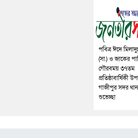
পবিত্র ঈদে মিলাদুন
(সা.) ও জাকের পার
গৌরবময় ৩৭তম
প্রতিষ্ঠাবার্ষিকী উ
গাজীপুর সদর থান
শুভেচ্ছা