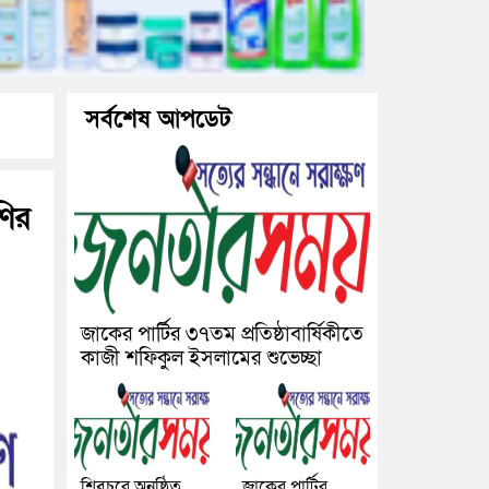
সর্বশেষ আপডেট
ণির
জাকের পার্টির ৩৭তম প্রতিষ্ঠাবার্ষিকীতে
কাজী শফিকুল ইসলামের শুভেচ্ছা
শিবচরে অনুষ্ঠিত
জাকের পার্টির