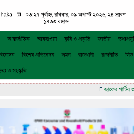
haka
০৩:২৭ পূর্বাহ্ন, রবিবার, ০৯ অগাস্ট ২০২৬, ২৪ শ্রাবণ
১৪৩৩ বঙ্গাব্দ
আন্তর্জাতিক
আবহাওয়া
কৃষি ও প্রকৃতি
জাতীয়
তথ্যপ্রযুক
বিনোদন
বিশেষ প্রতিবেদন
ভ্রমন
রাজধানী
রাজনীতি
লিড
িত্য ও সংস্কৃতি
জাকের পার্টির ৩৭তম প্র