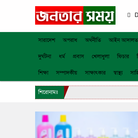
D
সারাদেশ
অপরাধ
অর্থনীতি
আইন আদালত
দুর্ঘটনা
ধর্ম
প্রবাস
খেলাধুলা
ফিচার
শিক্ষা
সম্পাদকীয়
সাক্ষাৎকার
স্বাস্থ্য
সাহ
শিরোনামঃ