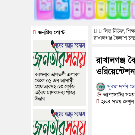
লিড নিউজ
,
শিক্ষ
জনপ্রিয় পোস্ট
রাখালগঞ্জ কৈলাশ চন্দ
রাখালগঞ্জ ক
ওরিয়েন্টেশন 
বরগুনার তালতলী এলাকা
থেকে ০১ জন আসামী
সুরমা দর্পণ ডেস
গ্রেফতারসহ ০৩ কেজি
অবৈধ মাদকদ্রব্য গাঁজা
আপডেটের সময়: 
উদ্ধার
২৪৪ সময় দেখুন