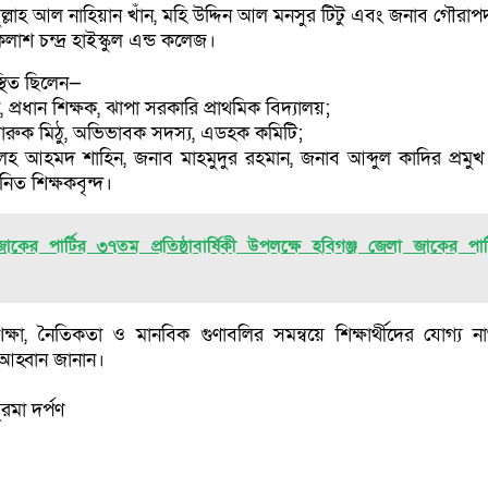
ল্লাহ আল নাহিয়ান খাঁন, মহি উদ্দিন আল মনসুর টিটু এবং জনাব গৌরাপদ 
ৈলাশ চন্দ্র হাইস্কুল এন্ড কলেজ।
্থিত ছিলেন—
প্রধান শিক্ষক, ঝাপা সরকারি প্রাথমিক বিদ্যালয়;
ারুক মিঠু, অভিভাবক সদস্য, এডহক কমিটি;
েহ আহমদ শাহিন, জনাব মাহমুদুর রহমান, জনাব আব্দুল কাদির প্রমু
মানিত শিক্ষকবৃন্দ।
জাকের পার্টির ৩৭তম প্রতিষ্ঠাবার্ষিকী উপলক্ষে হবিগঞ্জ জেলা জাকের পার্
শিক্ষা, নৈতিকতা ও মানবিক গুণাবলির সমন্বয়ে শিক্ষার্থীদের যোগ্য ন
আহ্বান জানান।
ুরমা দর্পণ