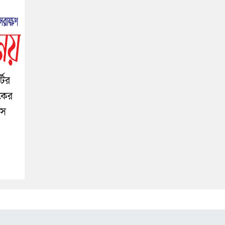
টির
রকের
বস