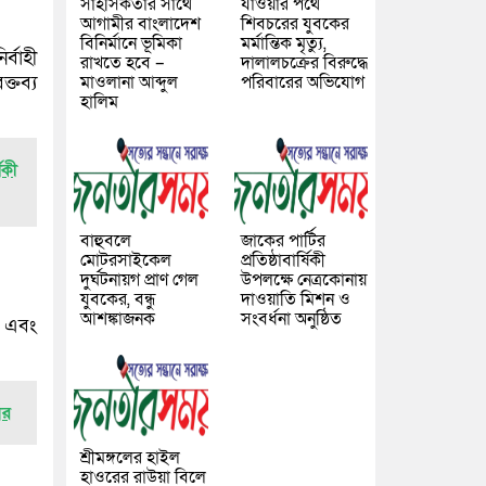
সাহসিকতার সাথে
যাওয়ার পথে
আগামীর বাংলাদেশ
শিবচরের যুবকের
বিনির্মানে ভূমিকা
মর্মান্তিক মৃত্যু,
্বাহী
রাখতে হবে –
দালালচক্রের বিরুদ্ধে
্তব্য
মাওলানা আব্দুল
পরিবারের অভিযোগ
হালিম
িকী
বাহুবলে
জাকের পার্টির
মোটরসাইকেল
প্রতিষ্ঠাবার্ষিকী
দুর্ঘটনায়গ প্রাণ গেল
উপলক্ষে নেত্রকোনায়
যুবকের, বন্ধু
দাওয়াতি মিশন ও
আশঙ্কাজনক
সংবর্ধনা অনুষ্ঠিত
ম এবং
ির
শ্রীমঙ্গলের হাইল
হাওরের রাউয়া বিলে