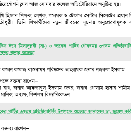
ে ওরিয়েন্টেশন ক্লাস আজ সোমবার কলেজ অডিটোরিয়ামে অনুষ্ঠিত হয়।
তিথি ছিলেন শিক্ষক, লেখক, গবেষক ও টেগোর সেন্টার সিলেটের প্রধান নির
চৌধুরী। তিনি শিক্ষার্থীদের নতুন জীবনের সূচনায় অনুপ্রেরণামূলক বক
বিত্র ঈদে মিলাদুন্নবী (সা.) ও জাকের পার্টির গৌরবময় ৩৭তম প্রতিষ্ঠাবার্ষ
সদর থানার শুভেচ্ছা
িত্ব করেন কলেজ বাস্তবায়ন পরিষদের আহ্বায়ক জনাব নজরুল ইসলাম।
পক্ষে বক্তব্য রাখেন—
খর নাথ, জনাব আফতাবুল ইসলাম জবর, জনাব গোলাম হাসান শামী
মানিক, অধ্যক্ষ, কিশলয় বিদ্যানিকেতন।
কের পার্টির ৩৭তম প্রতিষ্ঠাবার্ষিকী উপলক্ষে শুভেচ্ছা জানালেন ডা. জুয়েল কব
ে বক্তব্য রাখেন—