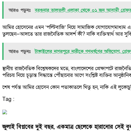
আরও পড়ুনঃ
বরগুনার তালতলী এলাকা থেকে ০১ জন আসামী গ্রেফতার
​আমির হোসেনের এমন ‘পল্টিবাজি’ নিয়ে সামাজিক যোগাযোগমাধ্যম এখন উ
তুলছেন—আদতে তার রাজনৈতিক আদর্শ কী? নাকি ব্যক্তিস্বার্থ আর সু
আরও পড়ুনঃ
টাঙ্গাইলের নাগরপুরে নারীকে গণধর্ষণের অভিযোগ, গ্রে
​স্থানীয় রাজনৈতিক বিশ্লেষকদের মতে, বাংলাদেশের প্রেক্ষাপটে রাজ
পরিচয় নিয়ে চূড়ান্ত সিদ্ধান্তে পৌঁছানোর আগে সংশ্লিষ্ট ব্যক্তির আনুষ্ঠ
​শেষ পর্যন্ত আমির হোসেন কোন পতাকাতলে থিতু হন, নাকি এই লু
Tag :
জুলাই বিপ্লবের দুই বছর, একমাত্র ছেলেকে হারানোর সেই