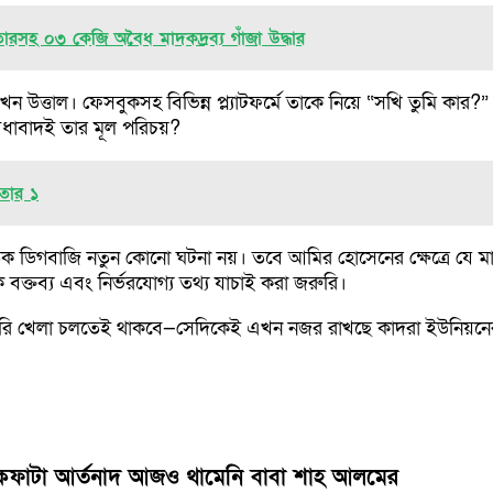
সহ ০৩ কেজি অবৈধ মাদকদ্রব্য গাঁজা উদ্ধার
ত্তাল। ফেসবুকসহ বিভিন্ন প্ল্যাটফর্মে তাকে নিয়ে “সখি তুমি কার?” শ
বিধাবাদই তার মূল পরিচয়?
ফতার ১
নৈতিক ডিগবাজি নতুন কোনো ঘটনা নয়। তবে আমির হোসেনের ক্ষেত্রে যে 
ানিক বক্তব্য এবং নির্ভরযোগ্য তথ্য যাচাই করা জরুরি।
কোচুরি খেলা চলতেই থাকবে—সেদিকেই এখন নজর রাখছে কাদরা ইউনিয়
 বুকফাটা আর্তনাদ আজও থামেনি বাবা শাহ আলমের