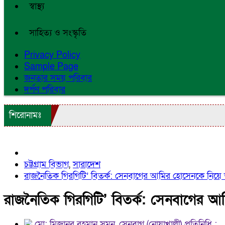
স্বাস্থ্য
সাহিত্য ও সংস্কৃতি
Privacy Policy
Sample Page
জনতার সময় পরিবার
দর্পণ পরিবার
শিরোনামঃ
চট্টগ্রাম বিভাগ
,
সারাদেশ
রাজনৈতিক গিরগিটি’ বিতর্ক: সেনবাগের আমির হোসেনকে নিয়ে 
রাজনৈতিক গিরগিটি’ বিতর্ক: সেনবাগের আ
মো: মিজানুর রহমান সুমন, সেনবাগ (নোয়াখালী) প্রতিনিধি :