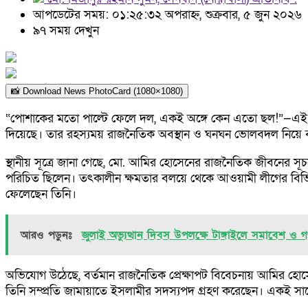
আপডেটের সময়: ০১:২৫:৩২ অপরাহ্ন, শুক্রবার, ৫ জুন ২০২৬
৯৭ সময় দেখুন
📸 Download News PhotoCard (1080×1080)
“পোশাকের মতো পাল্টে ফেলে দল, একই অঙ্গে কেন এতো ছল!”—এই প
দিয়েছে। তার রহস্যময় রাজনৈতিক অবস্থান ও ঘনঘন ভোলবদল নিয়ে বর্
​স্থানীয় সূত্রে জানা গেছে, মো. আমির হোসেনের রাজনৈতিক জীবনের সূচ
পরিচিত ছিলেন। তৎকালীন ক্ষমতার বলয়ে থেকে আওয়ামী লীগের বিভিন্
ফেলেছেন তিনি।
আরও পড়ুনঃ
জুলাই অভ্যুত্থান দিবস উপলক্ষে টাঙ্গাইলে সমাবেশ ও গ
​অভিযোগ উঠেছে, বর্তমান রাজনৈতিক প্রেক্ষাপট বিবেচনায় আমির হো
তিনি সম্প্রতি জামায়াতে ইসলামীর সদস্যপদ গ্রহণ করেছেন। একই সাথে ভ