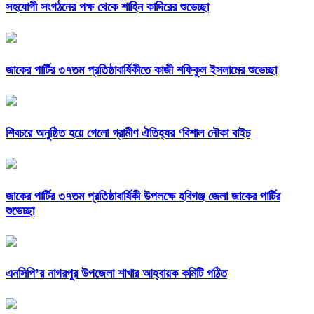
সহযোগী সংগঠনের পক্ষ থেকে শাহিন কাদিরের শুভেচ্ছা
জাকের পার্টির ৩৭তম প্রতিষ্ঠাবার্ষিকীতে কাজী শফিকুল ইসলামের শুভেচ্ছা
শিবচরে অনুষ্ঠিত হয়ে গেলো গ্রামীণ ঐতিহ্যর ‘বিশাল নৌকা বাইচ
জাকের পার্টির ৩৭তম প্রতিষ্ঠাবার্ষিকী উপলক্ষে হবিগঞ্জ জেলা জাকের পার্টির
শুভেচ্ছা
এনসিপি’র নাগরপুর উপজেলা শাখার আহ্বায়ক কমিটি গঠিত