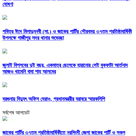
ঘোষণা
পবিত্র ঈদে মিলাদুন্নবী (সা.) ও জাকের পার্টির গৌরবময় ৩৭তম প্রতিষ্ঠাবার্ষিকী
উপলক্ষে গাজীপুর সদর থানার শুভেচ্ছা
জুলাই বিপ্লবের দুই বছর, একমাত্র ছেলেকে হারানোর সেই বুকফাটা আর্তনাদ
আজও থামেনি বাবা শাহ আলমের
বরগুনায় বিদ্যুৎ অফিস ঘেরাও, প্রধানমন্ত্রীর বরাবরে স্মারকলিপি
সর্বশেষ আপডেট
জাকের পার্টির ৩৭তম প্রতিষ্ঠাবার্ষিকীতে নরসিংদী জেলা জাকের পার্টি ও সকল