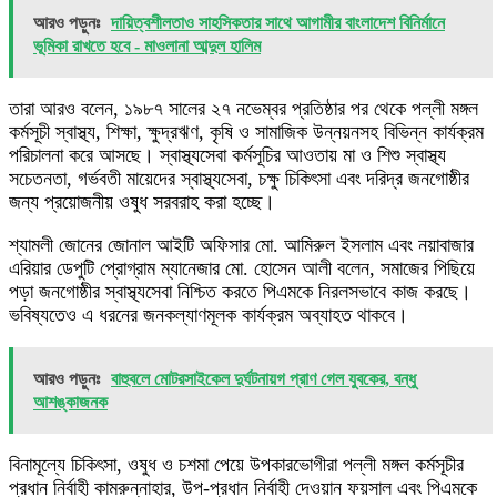
আরও পড়ুনঃ
দায়িত্বশীলতাও সাহসিকতার সাথে আগামীর বাংলাদেশ বিনির্মানে
ভূমিকা রাখতে হবে - মাওলানা আব্দুল হালিম
তারা আরও বলেন, ১৯৮৭ সালের ২৭ নভেম্বর প্রতিষ্ঠার পর থেকে পল্লী মঙ্গল
কর্মসূচী স্বাস্থ্য, শিক্ষা, ক্ষুদ্রঋণ, কৃষি ও সামাজিক উন্নয়নসহ বিভিন্ন কার্যক্রম
পরিচালনা করে আসছে। স্বাস্থ্যসেবা কর্মসূচির আওতায় মা ও শিশু স্বাস্থ্য
সচেতনতা, গর্ভবতী মায়েদের স্বাস্থ্যসেবা, চক্ষু চিকিৎসা এবং দরিদ্র জনগোষ্ঠীর
জন্য প্রয়োজনীয় ওষুধ সরবরাহ করা হচ্ছে।
শ্যামলী জোনের জোনাল আইটি অফিসার মো. আমিরুল ইসলাম এবং নয়াবাজার
এরিয়ার ডেপুটি প্রোগ্রাম ম্যানেজার মো. হোসেন আলী বলেন, সমাজের পিছিয়ে
পড়া জনগোষ্ঠীর স্বাস্থ্যসেবা নিশ্চিত করতে পিএমকে নিরলসভাবে কাজ করছে।
ভবিষ্যতেও এ ধরনের জনকল্যাণমূলক কার্যক্রম অব্যাহত থাকবে।
আরও পড়ুনঃ
বাহুবলে মোটরসাইকেল দুর্ঘটনায়গ প্রাণ গেল যুবকের, বন্ধু
আশঙ্কাজনক
বিনামূল্যে চিকিৎসা, ওষুধ ও চশমা পেয়ে উপকারভোগীরা পল্লী মঙ্গল কর্মসূচীর
প্রধান নির্বাহী কামরুন্নাহার, উপ-প্রধান নির্বাহী দেওয়ান ফয়সাল এবং পিএমকে