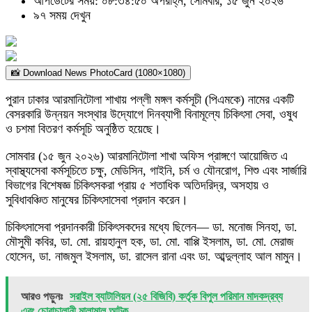
আপডেটের সময়: ০৮:৩৪:৫০ অপরাহ্ন, সোমবার, ১৫ জুন ২০২৬
৯৭ সময় দেখুন
📸 Download News PhotoCard (1080×1080)
পুরান ঢাকার আরমানিটোলা শাখায় পল্লী মঙ্গল কর্মসূচী (পিএমকে) নামের একটি
বেসরকারি উন্নয়ন সংস্থার উদ্যোগে দিনব্যাপী বিনামূল্যে চিকিৎসা সেবা, ওষুধ
ও চশমা বিতরণ কর্মসূচি অনুষ্ঠিত হয়েছে।
সোমবার (১৫ জুন ২০২৬) আরমানিটোলা শাখা অফিস প্রাঙ্গণে আয়োজিত এ
স্বাস্থ্যসেবা কর্মসূচিতে চক্ষু, মেডিসিন, গাইনি, চর্ম ও যৌনরোগ, শিশু এবং সার্জারি
বিভাগের বিশেষজ্ঞ চিকিৎসকরা প্রায় ৫ শতাধিক অতিদরিদ্র, অসহায় ও
সুবিধাবঞ্চিত মানুষের চিকিৎসাসেবা প্রদান করেন।
চিকিৎসাসেবা প্রদানকারী চিকিৎসকদের মধ্যে ছিলেন— ডা. মনোজ সিনহা, ডা.
মৌসুমী কবির, ডা. মো. রায়হানুল হক, ডা. মো. বাপ্পি ইসলাম, ডা. মো. মেরাজ
হোসেন, ডা. নাজমুল ইসলাম, ডা. রাসেল রানা এবং ডা. আব্দুল্লাহ আল মামুন।
আরও পড়ুনঃ
সরাইল ব্যাটালিয়ন (২৫ বিজিবি) কর্তৃক বিপুল পরিমান মাদকদ্রব্য
এবং চোরাচালানী মালামাল আটক