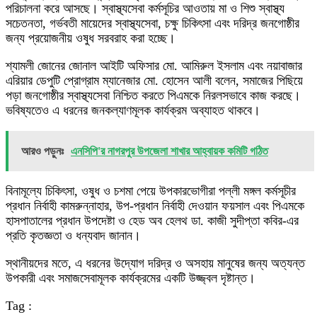
পরিচালনা করে আসছে। স্বাস্থ্যসেবা কর্মসূচির আওতায় মা ও শিশু স্বাস্থ্য
সচেতনতা, গর্ভবতী মায়েদের স্বাস্থ্যসেবা, চক্ষু চিকিৎসা এবং দরিদ্র জনগোষ্ঠীর
জন্য প্রয়োজনীয় ওষুধ সরবরাহ করা হচ্ছে।
শ্যামলী জোনের জোনাল আইটি অফিসার মো. আমিরুল ইসলাম এবং নয়াবাজার
এরিয়ার ডেপুটি প্রোগ্রাম ম্যানেজার মো. হোসেন আলী বলেন, সমাজের পিছিয়ে
পড়া জনগোষ্ঠীর স্বাস্থ্যসেবা নিশ্চিত করতে পিএমকে নিরলসভাবে কাজ করছে।
ভবিষ্যতেও এ ধরনের জনকল্যাণমূলক কার্যক্রম অব্যাহত থাকবে।
আরও পড়ুনঃ
এনসিপি'র নাগরপুর উপজেলা শাখার আহ্বায়ক কমিটি গঠিত
বিনামূল্যে চিকিৎসা, ওষুধ ও চশমা পেয়ে উপকারভোগীরা পল্লী মঙ্গল কর্মসূচীর
প্রধান নির্বাহী কামরুন্নাহার, উপ-প্রধান নির্বাহী দেওয়ান ফয়সাল এবং পিএমকে
হাসপাতালের প্রধান উপদেষ্টা ও হেড অব হেলথ ডা. কাজী সুদীপ্তা কবির-এর
প্রতি কৃতজ্ঞতা ও ধন্যবাদ জানান।
স্থানীয়দের মতে, এ ধরনের উদ্যোগ দরিদ্র ও অসহায় মানুষের জন্য অত্যন্ত
উপকারী এবং সমাজসেবামূলক কার্যক্রমের একটি উজ্জ্বল দৃষ্টান্ত।
Tag :