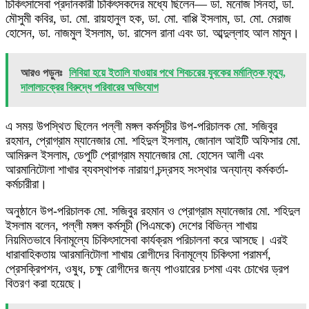
চিকিৎসাসেবা প্রদানকারী চিকিৎসকদের মধ্যে ছিলেন— ডা. মনোজ সিনহা, ডা.
মৌসুমী কবির, ডা. মো. রায়হানুল হক, ডা. মো. বাপ্পি ইসলাম, ডা. মো. মেরাজ
হোসেন, ডা. নাজমুল ইসলাম, ডা. রাসেল রানা এবং ডা. আব্দুল্লাহ আল মামুন।
আরও পড়ুনঃ
লিবিয়া হয়ে ইতালি যাওয়ার পথে শিবচরের যুবকের মর্মান্তিক মৃত্যু,
দালালচক্রের বিরুদ্ধে পরিবারের অভিযোগ
এ সময় উপস্থিত ছিলেন পল্লী মঙ্গল কর্মসূচীর উপ-পরিচালক মো. সজিবুর
রহমান, প্রোগ্রাম ম্যানেজার মো. শহিদুল ইসলাম, জোনাল আইটি অফিসার মো.
আমিরুল ইসলাম, ডেপুটি প্রোগ্রাম ম্যানেজার মো. হোসেন আলী এবং
আরমানিটোলা শাখার ব্যবস্থাপক নারায়ণ চন্দ্রসহ সংস্থার অন্যান্য কর্মকর্তা-
কর্মচারীরা।
অনুষ্ঠানে উপ-পরিচালক মো. সজিবুর রহমান ও প্রোগ্রাম ম্যানেজার মো. শহিদুল
ইসলাম বলেন, পল্লী মঙ্গল কর্মসূচী (পিএমকে) দেশের বিভিন্ন শাখায়
নিয়মিতভাবে বিনামূল্যে চিকিৎসাসেবা কার্যক্রম পরিচালনা করে আসছে। এরই
ধারাবাহিকতায় আরমানিটোলা শাখায় রোগীদের বিনামূল্যে চিকিৎসা পরামর্শ,
প্রেসক্রিপশন, ওষুধ, চক্ষু রোগীদের জন্য পাওয়ারের চশমা এবং চোখের ড্রপ
বিতরণ করা হয়েছে।