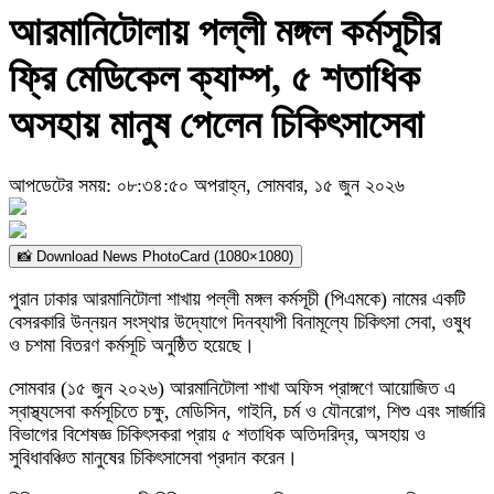
আরমানিটোলায় পল্লী মঙ্গল কর্মসূচীর
ফ্রি মেডিকেল ক্যাম্প, ৫ শতাধিক
অসহায় মানুষ পেলেন চিকিৎসাসেবা
আপডেটের সময়: ০৮:৩৪:৫০ অপরাহ্ন, সোমবার, ১৫ জুন ২০২৬
📸 Download News PhotoCard (1080×1080)
পুরান ঢাকার আরমানিটোলা শাখায় পল্লী মঙ্গল কর্মসূচী (পিএমকে) নামের একটি
বেসরকারি উন্নয়ন সংস্থার উদ্যোগে দিনব্যাপী বিনামূল্যে চিকিৎসা সেবা, ওষুধ
ও চশমা বিতরণ কর্মসূচি অনুষ্ঠিত হয়েছে।
সোমবার (১৫ জুন ২০২৬) আরমানিটোলা শাখা অফিস প্রাঙ্গণে আয়োজিত এ
স্বাস্থ্যসেবা কর্মসূচিতে চক্ষু, মেডিসিন, গাইনি, চর্ম ও যৌনরোগ, শিশু এবং সার্জারি
বিভাগের বিশেষজ্ঞ চিকিৎসকরা প্রায় ৫ শতাধিক অতিদরিদ্র, অসহায় ও
সুবিধাবঞ্চিত মানুষের চিকিৎসাসেবা প্রদান করেন।