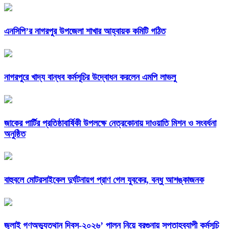
এনসিপি’র নাগরপুর উপজেলা শাখার আহ্বায়ক কমিটি গঠিত
নাগরপুরে খাদ্য বান্ধব কর্মসূচির উদ্বোধন করলেন এমপি লাভলু
জাকের পার্টির প্রতিষ্ঠাবার্ষিকী উপলক্ষে নেত্রকোনায় দাওয়াতি মিশন ও সংবর্ধনা
অনুষ্ঠিত
বাহুবলে মোটরসাইকেল দুর্ঘটনায়গ প্রাণ গেল যুবকের, বন্ধু আশঙ্কাজনক
জুলাই গণঅভ্যুত্থান দিবস-২০২৬’ পালন নিয়ে বরগুনায় সপ্তাহব্যাপী কর্মসূচি