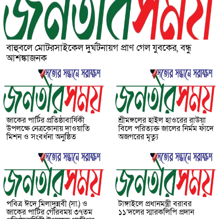
বাহুবলে মোটরসাইকেল দুর্ঘটনায়গ প্রাণ গেল যুবকের, বন্ধু
আশঙ্কাজনক
জাকের পার্টির প্রতিষ্ঠাবার্ষিকী
শ্রীমঙ্গলের হাইল হাওরের রাউয়া
উপলক্ষে নেত্রকোনায় দাওয়াতি
বিলে পরিত্যক্ত জালের নির্মম ফাঁদে
মিশন ও সংবর্ধনা অনুষ্ঠিত
অজগরের মৃত্যু
পবিত্র ঈদে মিলাদুন্নবী (সা.) ও
টাঙ্গাইলে প্রধানমন্ত্রী বরাবর
জাকের পার্টির গৌরবময় ৩৭তম
১১’দলের স্মারকলিপি প্রদান