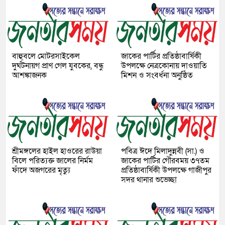
বাহুবলে মোটরসাইকেল
জাকের পার্টির প্রতিষ্ঠাবার্ষিকী
দুর্ঘটনায়গ প্রাণ গেল যুবকের, বন্ধু
উপলক্ষে নেত্রকোনায় দাওয়াতি
আশঙ্কাজনক
মিশন ও সংবর্ধনা অনুষ্ঠিত
শ্রীমঙ্গলের হাইল হাওরের রাউয়া
পবিত্র ঈদে মিলাদুন্নবী (সা.) ও
বিলে পরিত্যক্ত জালের নির্মম
জাকের পার্টির গৌরবময় ৩৭তম
ফাঁদে অজগরের মৃত্যু
প্রতিষ্ঠাবার্ষিকী উপলক্ষে গাজীপুর
সদর থানার শুভেচ্ছা