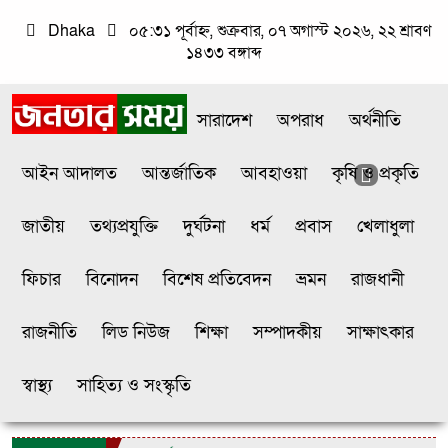
Dhaka
০৫:৩১ পূর্বাহ্ন, শুক্রবার, ০৭ অগাস্ট ২০২৬, ২২ শ্রাবণ
১৪৩৩ বঙ্গাব্দ
সারাদেশ
অপরাধ
অর্থনীতি
আইন আদালত
আন্তর্জাতিক
আবহাওয়া
কৃষি ও প্রকৃতি
জাতীয়
তথ্যপ্রযুক্তি
দুর্ঘটনা
ধর্ম
প্রবাস
খেলাধুলা
ফিচার
বিনোদন
বিশেষ প্রতিবেদন
ভ্রমন
রাজধানী
রাজনীতি
লিড নিউজ
শিক্ষা
সম্পাদকীয়
সাক্ষাৎকার
স্বাস্থ্য
সাহিত্য ও সংস্কৃতি