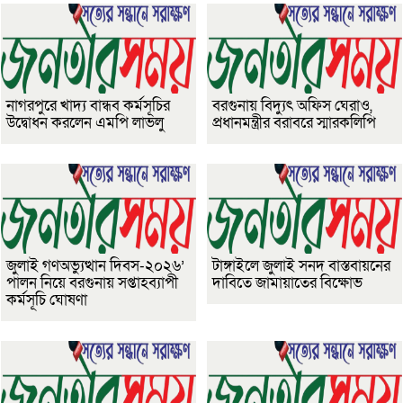
নাগরপুরে খাদ্য বান্ধব কর্মসূচির
বরগুনায় বিদ্যুৎ অফিস ঘেরাও,
উদ্বোধন করলেন এমপি লাভলু
প্রধানমন্ত্রীর বরাবরে স্মারকলিপি
জুলাই গণঅভ্যুত্থান দিবস-২০২৬’
টাঙ্গাইলে জুলাই সনদ বাস্তবায়নের
পালন নিয়ে বরগুনায় সপ্তাহব্যাপী
দাবিতে জামায়াতের বিক্ষোভ
কর্মসূচি ঘোষণা