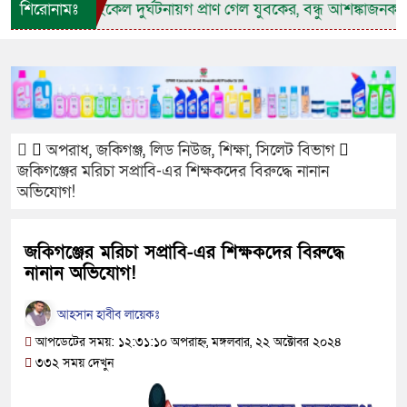
ে মোটরসাইকেল দুর্ঘটনায়গ প্রাণ গেল যুবকের, বন্ধু আশঙ্কাজনক
শিরোনামঃ
জা
অপরাধ
,
জকিগঞ্জ
,
লিড নিউজ
,
শিক্ষা
,
সিলেট বিভাগ
জকিগঞ্জের মরিচা সপ্রাবি-এর শিক্ষকদের বিরুদ্ধে নানান
অভিযোগ!
জকিগঞ্জের মরিচা সপ্রাবি-এর শিক্ষকদের বিরুদ্ধে
নানান অভিযোগ!
আহসান হাবীব লায়েকঃ
আপডেটের সময়: ১২:৩১:১০ অপরাহ্ন, মঙ্গলবার, ২২ অক্টোবর ২০২৪
৩৩২ সময় দেখুন