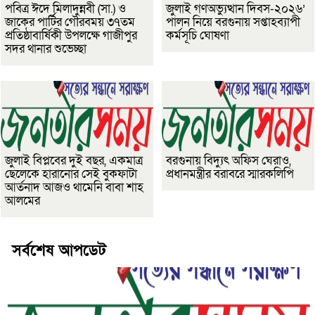
পবিত্র ঈদে মিলাদুন্নবী (সা.) ও
জুলাই গণঅভ্যুত্থান দিবস-২০২৬’
জাকের পার্টির গৌরবময় ৩৭তম
পালন নিয়ে বরগুনায় সপ্তাহব্যাপী
প্রতিষ্ঠাবার্ষিকী উপলক্ষে গাজীপুর
কর্মসূচি ঘোষণা
সদর থানার শুভেচ্ছা
জুলাই বিপ্লবের দুই বছর, একমাত্র
বরগুনায় বিদ্যুৎ অফিস ঘেরাও,
ছেলেকে হারানোর সেই বুকফাটা
প্রধানমন্ত্রীর বরাবরে স্মারকলিপি
আর্তনাদ আজও থামেনি বাবা শাহ
আলমের
সর্বশেষ আপডেট