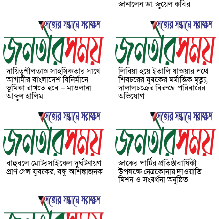
জানালেন ডা. জুয়েল কবির
দায়িত্বশীলতাও সাহসিকতার সাথে
লিবিয়া হয়ে ইতালি যাওয়ার পথে
আগামীর বাংলাদেশ বিনির্মানে
শিবচরের যুবকের মর্মান্তিক মৃত্যু,
ভূমিকা রাখতে হবে – মাওলানা
দালালচক্রের বিরুদ্ধে পরিবারের
আব্দুল হালিম
অভিযোগ
বাহুবলে মোটরসাইকেল দুর্ঘটনায়গ
জাকের পার্টির প্রতিষ্ঠাবার্ষিকী
প্রাণ গেল যুবকের, বন্ধু আশঙ্কাজনক
উপলক্ষে নেত্রকোনায় দাওয়াতি
মিশন ও সংবর্ধনা অনুষ্ঠিত