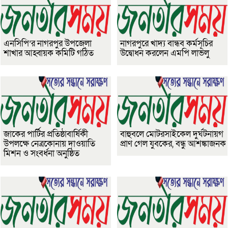
এনসিপি’র নাগরপুর উপজেলা
নাগরপুরে খাদ্য বান্ধব কর্মসূচির
শাখার আহ্বায়ক কমিটি গঠিত
উদ্বোধন করলেন এমপি লাভলু
জাকের পার্টির প্রতিষ্ঠাবার্ষিকী
বাহুবলে মোটরসাইকেল দুর্ঘটনায়গ
উপলক্ষে নেত্রকোনায় দাওয়াতি
প্রাণ গেল যুবকের, বন্ধু আশঙ্কাজনক
মিশন ও সংবর্ধনা অনুষ্ঠিত