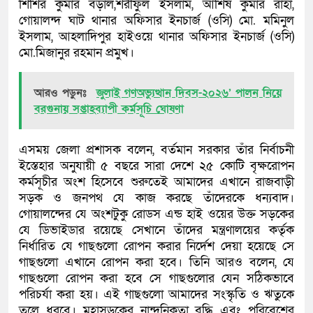
শিশির কুমার বড়াল,শরীফুল ইসলাম, আশিষ কুমার রাহা,
গোয়ালন্দ ঘাট থানার অফিসার ইনচার্জ (ওসি) মো. মমিনুল
ইসলাম, আহলাদিপুর হাইওয়ে থানার অফিসার ইনচার্জ (ওসি)
মো.মিজানুর রহমান প্রমুখ।
আরও পড়ুনঃ
জুলাই গণঅভ্যুত্থান দিবস-২০২৬’ পালন নিয়ে
বরগুনায় সপ্তাহব্যাপী কর্মসূচি ঘোষণা
এসময় জেলা প্রশাসক বলেন, বর্তমান সরকার তাঁর নির্বাচনী
ইস্তেহার অনুযায়ী ৫ বছরে সারা দেশে ২৫ কোটি বৃক্ষরোপন
কর্মসূচীর অংশ হিসেবে শুরুতেই আমাদের এখানে রাজবাড়ী
সড়ক ও জনপথ যে কাজ করছে তাঁদেরকে ধন্যবাদ।
গোয়ালন্দের যে অংশটুকু রোডস এন্ড হাই ওয়ের উক্ত সড়কের
যে ডিভাইডার রয়েছে সেখানে তাঁদের মন্ত্রণালয়ের কর্তৃক
নির্ধারিত যে গাছগুলো রোপন করার নির্দেশ দেয়া হয়েছে সে
গাছগুলো এখানে রোপন করা হবে। তিনি আরও বলেন, যে
গাছগুলো রোপন করা হবে সে গাছগুলোর যেন সঠিকভাবে
পরিচর্যা করা হয়। এই গাছগুলো আমাদের সংস্কৃতি ও ঋতুকে
তুলে ধরবে। মহাসড়কের নান্দনিকতা বৃদ্ধি এবং পরিবেশের