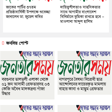
জাকের পার্টির ৩৭তম
দায়িত্বশীলতাও সাহসিকতার
প্রতিষ্ঠাবার্ষিকী উপলক্ষে শুভেচ্ছা
সাথে আগামীর বাংলাদেশ
জানালেন ডা. জুয়েল কবির
বিনির্মানে ভূমিকা রাখতে হবে –
মাওলানা আব্দুল হালিম
জনপ্রিয় পোস্ট
বরগুনার তালতলী এলাকা থেকে
নাগরপুরে বৈষম্য বিরোধী ছাত্র
০১ জন আসামী গ্রেফতারসহ ০৩
আন্দোলনের দায়েরকৃত মামলায়
কেজি অবৈধ মাদকদ্রব্য গাঁজা
বাহার কানা ও মাছুম গ্রেফতার
উদ্ধার