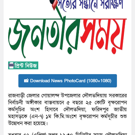
📸 Download News PhotoCard (1080×1080)
রাজবাড়ী জেলার গোয়ালন্দ উপজেলার দৌলতদিয়ায় সরকারের
নির্বাচনী অঙ্গীকার বাস্তবায়নে ৫ বছরে ২৫ কোটি বৃক্ষরোপন
কর্মসূচির অংশ হিসাবে দৌলতদিয়া, ফরিদপুর জাতীয়
মহাসড়কে (এন-৭) ১ম কি.মি.অংশে বৃক্ষরোপন কর্মসূচীর শুভ
উদ্বোধন করা হয়েছে।