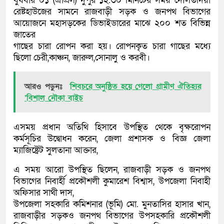
বুধবার ০১ (এপ্রিল) দুপুর ১২.৩০ মিনিটের সময় দৌলতদিয়া
রেষ্টহাউজের সামনে রাজবাড়ী সড়ক ও জনপথ বিভাগের
আয়োজনে মহাসড়কের ডিভাইডারের মাঝে ২০০ শত বিভিন্ন
জাতের
গাছের চারা রোপন করা হয়। রোপনকৃত চারা গাছের মধ্যে
ছিলো চেরী,কাঞ্চন, জারুল,সোনালু ও করবী।
আরও পড়ুনঃ
শিবচরে অনুষ্ঠিত হয়ে গেলো গ্রামীণ ঐতিহ্যর
‘বিশাল নৌকা বাইচ
এসময় প্রধান অতিথি হিসাবে উপস্থিত থেকে বৃক্ষরোপন
কর্মসূচির উদ্বোধন করেন, জেলা প্রশাসক ও বিজ্ঞ জেলা
ম্যাজিষ্ট্রেট সুলতানা আক্তার,
এ সময় আরো উপস্থিত ছিলেন, রাজবাড়ী সড়ক ও জনপথ
বিভাগের নিবার্হী প্রকৌশলী কুমারেশ বিশ্বাস, উপজেলা নিবাহী
অফিসার সাথী দাস,
উপজেলা সহকারি কমিশনার (ভূমি) মো. মুনতাসির হাসার খান,
রাজবাড়ীর সড়কও জনপথ বিভাগের উপসহকারি প্রকৌশলী