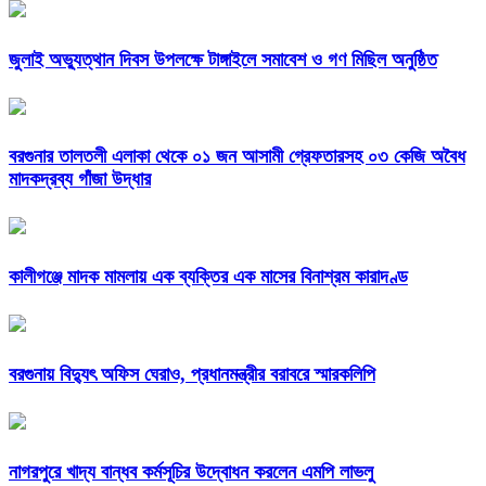
জুলাই অভ্যুত্থান দিবস উপলক্ষে টাঙ্গাইলে সমাবেশ ও গণ মিছিল অনুষ্ঠিত
বরগুনার তালতলী এলাকা থেকে ০১ জন আসামী গ্রেফতারসহ ০৩ কেজি অবৈধ
মাদকদ্রব্য গাঁজা উদ্ধার
কালীগঞ্জে মাদক মামলায় এক ব্যক্তির এক মাসের বিনাশ্রম কারাদণ্ড
বরগুনায় বিদ্যুৎ অফিস ঘেরাও, প্রধানমন্ত্রীর বরাবরে স্মারকলিপি
নাগরপুরে খাদ্য বান্ধব কর্মসূচির উদ্বোধন করলেন এমপি লাভলু