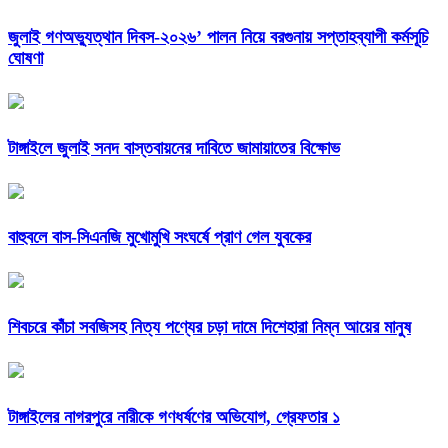
জুলাই গণঅভ্যুত্থান দিবস-২০২৬’ পালন নিয়ে বরগুনায় সপ্তাহব্যাপী কর্মসূচি
ঘোষণা
টাঙ্গাইলে জুলাই সনদ বাস্তবায়নের দাবিতে জামায়াতের বিক্ষোভ
বাহুবলে বাস-সিএনজি মুখোমুখি সংঘর্ষে প্রাণ গেল যুবকের
শিবচরে কাঁচা সবজিসহ নিত্য পণ্যের চড়া দামে দিশেহারা নিম্ন আয়ের মানুষ
টাঙ্গাইলের নাগরপুরে নারীকে গণধর্ষণের অভিযোগ, গ্রেফতার ১