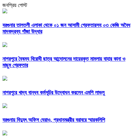
জনপ্রিয় পোস্ট
বরগুনার তালতলী এলাকা থেকে ০১ জন আসামী গ্রেফতারসহ ০৩ কেজি অবৈধ
মাদকদ্রব্য গাঁজা উদ্ধার
নাগরপুরে বৈষম্য বিরোধী ছাত্র আন্দোলনের দায়েরকৃত মামলায় বাহার কানা ও
মাছুম গ্রেফতার
নাগরপুরে খাদ্য বান্ধব কর্মসূচির উদ্বোধন করলেন এমপি লাভলু
বরগুনায় বিদ্যুৎ অফিস ঘেরাও, প্রধানমন্ত্রীর বরাবরে স্মারকলিপি