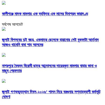
কালীগঞ্জে মাদক মামলায় এক ব্যক্তির এক মাসের বিনাশ্রম কারাদণ্ড
সর্বশেষ আপডেট
জুলাই বিপ্লবের দুই বছর, একমাত্র ছেলেকে হারানোর সেই বুকফাটা আর্তনাদ
আজও থামেনি বাবা শাহ আলমের
নাগরপুরে বৈষম্য বিরোধী ছাত্র আন্দোলনের দায়েরকৃত মামলায় বাহার কানা ও
মাছুম গ্রেফতার
জুলাই গণঅভ্যুত্থান দিবস-২০২৬’ পালন নিয়ে বরগুনায় সপ্তাহব্যাপী কর্মসূচি
ঘোষণা