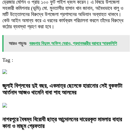
ড্রেজার মেশিন ও প্রায় ১০০ ফুট পাইপ ধ্বংস করেন। এ বিষয়ে উপজেলা
সহকারী কমিশনার (ভূমি) মো. মুনতাসীর হাসান খান জানান, অবৈধভাবে বালু ও
মাটি উত্তোলনের বিরুদ্ধে উপজেলা প্রশাসনের অভিযান অব্যাহত থাকবে।
কেউ আইন অমান্য করে এ ধরনের কার্যক্রম পরিচালনা করলে তাঁদের বিরুদ্ধে
কঠোর ব্যবস্থা গ্রহণ করা হবে।
আরও পড়ুনঃ
বরগুনায় বিদ্যুৎ অফিস ঘেরাও, প্রধানমন্ত্রীর বরাবরে স্মারকলিপি
Tag :
জুলাই বিপ্লবের দুই বছর, একমাত্র ছেলেকে হারানোর সেই বুকফাটা
আর্তনাদ আজও থামেনি বাবা শাহ আলমের
নাগরপুরে বৈষম্য বিরোধী ছাত্র আন্দোলনের দায়েরকৃত মামলায় বাহার
কানা ও মাছুম গ্রেফতার