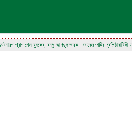
গ প্রাণ গেল যুবকের, বন্ধু আশঙ্কাজনক
জাকের পার্টির প্রতিষ্ঠাবার্ষিকী উপলক্ষে 