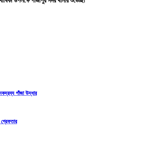
ার্ষিকী উপলক্ষে গাজীপুর সদর থানার শুভেচ্ছা
্রব্য গাঁজা উদ্ধার
ম গ্রেফতার