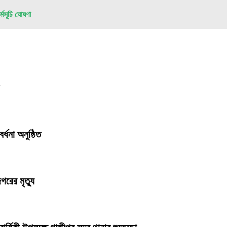
্মসূচি ঘোষণা
র্ধনা অনুষ্ঠিত
গরের মৃত্যু