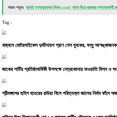
আরও পড়ুনঃ
জুলাই গণঅভ্যুত্থান দিবস-২০২৬’ পালন নিয়ে বরগুনায় সপ্তাহব্যাপী কর
Tag :
বাহুবলে মোটরসাইকেল দুর্ঘটনায়গ প্রাণ গেল যুবকের, বন্ধু আশঙ্কাজনক
জাকের পার্টির প্রতিষ্ঠাবার্ষিকী উপলক্ষে নেত্রকোনায় দাওয়াতি মিশন ও সংব
শ্রীমঙ্গলের হাইল হাওরের রাউয়া বিলে পরিত্যক্ত জালের নির্মম ফাঁদে অজ