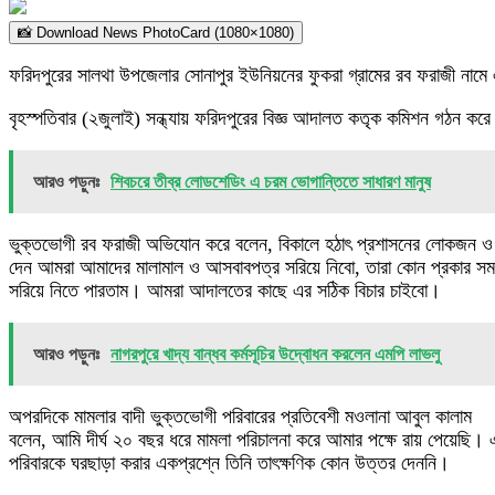
📸 Download News PhotoCard (1080×1080)
ফরিদপুরের সালথা উপজেলার সোনাপুর ইউনিয়নের ফুকরা গ্রামের রব ফরাজী নামে
বৃহস্পতিবার (২জুলাই) সন্ধ্যায় ফরিদপুরের বিজ্ঞ আদালত কতৃক কমিশন গঠন কর
আরও পড়ুনঃ
শিবচরে তীব্র লোডশেডিং এ চরম ভোগান্তিতে সাধারণ মানুষ
ভুক্তভোগী রব ফরাজী অভিযোন করে বলেন, বিকালে হঠাৎ প্রশাসনের লোকজন ও 
দেন আমরা আমাদের মালামাল ও আসবাবপত্র সরিয়ে নিবো, তারা কোন প্রকার 
সরিয়ে নিতে পারতাম। আমরা আদালতের কাছে এর সঠিক বিচার চাইবো।
আরও পড়ুনঃ
নাগরপুরে খাদ্য বান্ধব কর্মসূচির উদ্বোধন করলেন এমপি লাভলু
অপরদিকে মামলার বাদী ভুক্তভোগী পরিবারের প্রতিবেশী মওলানা আবুল কালাম
বলেন, আমি দীর্ঘ ২০ বছর ধরে মামলা পরিচালনা করে আমার পক্ষে রায় পেয়েছ
পরিবারকে ঘরছাড়া করার একপ্রশ্নে তিনি তাৎক্ষণিক কোন উত্তর দেননি।