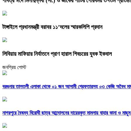
পবিত্র ঈদে মিলাদুন্নবী (সা.) ও জাকের পার্টির গৌরবময় ৩৭তম প্রতিষ্ঠাব
টাঙ্গাইলে প্রধানমন্ত্রী বরাবর ১১’দলের স্মারকলিপি প্রদান
লিবিয়ায় মাফিয়ার নির্যাতনে প্রাণ হারাল শিবচরের যুবক ইকবাল
জনপ্রিয় পোস্ট
বরগুনার তালতলী এলাকা থেকে ০১ জন আসামী গ্রেফতারসহ ০৩ কেজি অবৈধ মাদকদ
নাগরপুরে বৈষম্য বিরোধী ছাত্র আন্দোলনের দায়েরকৃত মামলায় বাহার কানা ও মাছু