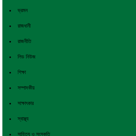
ভ্রমন
রাজধানী
রাজনীতি
লিড নিউজ
শিক্ষা
সম্পাদকীয়
সাক্ষাৎকার
স্বাস্থ্য
সাহিত্য ও সংস্কৃতি