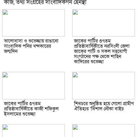
কাজ, তথ্য সংগ্রহের সাংবাদিকগন হেনস্থা
ভালোবাসা ও শুভেচ্ছায় রাঙানো
জাকের পার্টির ৩৭তম
সাংবাদিক পনির খন্দকারের
প্রতিষ্ঠাবার্ষিকীতে নরসিংদী জেলা
জন্মদিন
জাকের পার্টি ও সকল সহযোগী
সংগঠনের পক্ষ থেকে শাহিন
কাদিরের শুভেচ্ছা
জাকের পার্টির ৩৭তম
শিবচরে অনুষ্ঠিত হয়ে গেলো গ্রামীণ
প্রতিষ্ঠাবার্ষিকীতে কাজী শফিকুল
ঐতিহ্যর ‘বিশাল নৌকা বাইচ
ইসলামের শুভেচ্ছা