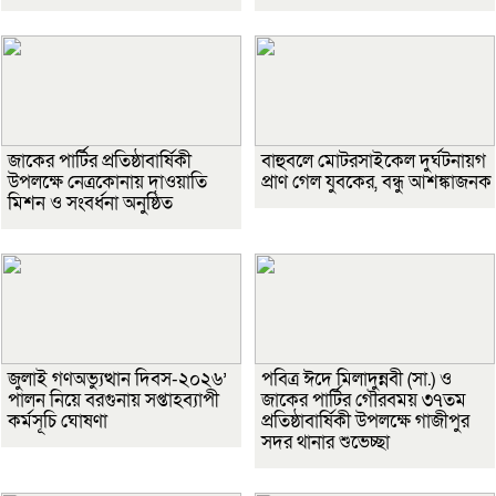
জাকের পার্টির প্রতিষ্ঠাবার্ষিকী
বাহুবলে মোটরসাইকেল দুর্ঘটনায়গ
উপলক্ষে নেত্রকোনায় দাওয়াতি
প্রাণ গেল যুবকের, বন্ধু আশঙ্কাজনক
মিশন ও সংবর্ধনা অনুষ্ঠিত
জুলাই গণঅভ্যুত্থান দিবস-২০২৬’
পবিত্র ঈদে মিলাদুন্নবী (সা.) ও
পালন নিয়ে বরগুনায় সপ্তাহব্যাপী
জাকের পার্টির গৌরবময় ৩৭তম
কর্মসূচি ঘোষণা
প্রতিষ্ঠাবার্ষিকী উপলক্ষে গাজীপুর
সদর থানার শুভেচ্ছা