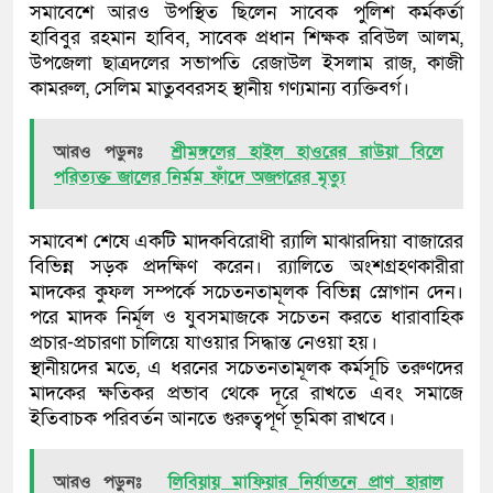
সমাবেশে আরও উপস্থিত ছিলেন সাবেক পুলিশ কর্মকর্তা
হাবিবুর রহমান হাবিব, সাবেক প্রধান শিক্ষক রবিউল আলম,
উপজেলা ছাত্রদলের সভাপতি রেজাউল ইসলাম রাজ, কাজী
কামরুল, সেলিম মাতুব্বরসহ স্থানীয় গণ্যমান্য ব্যক্তিবর্গ।
আরও পড়ুনঃ
শ্রীমঙ্গলের হাইল হাওরের রাউয়া বিলে
পরিত্যক্ত জালের নির্মম ফাঁদে অজগরের মৃত্যু
সমাবেশ শেষে একটি মাদকবিরোধী র‍্যালি মাঝারদিয়া বাজারের
বিভিন্ন সড়ক প্রদক্ষিণ করেন। র‍্যালিতে অংশগ্রহণকারীরা
মাদকের কুফল সম্পর্কে সচেতনতামূলক বিভিন্ন স্লোগান দেন।
পরে মাদক নির্মূল ও যুবসমাজকে সচেতন করতে ধারাবাহিক
প্রচার-প্রচারণা চালিয়ে যাওয়ার সিদ্ধান্ত নেওয়া হয়।
স্থানীয়দের মতে, এ ধরনের সচেতনতামূলক কর্মসূচি তরুণদের
মাদকের ক্ষতিকর প্রভাব থেকে দূরে রাখতে এবং সমাজে
ইতিবাচক পরিবর্তন আনতে গুরুত্বপূর্ণ ভূমিকা রাখবে।
আরও পড়ুনঃ
লিবিয়ায় মাফিয়ার নির্যাতনে প্রাণ হারাল