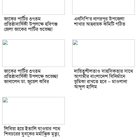
জাকের পার্টির ৩৭তম
এনসিপি’র নাগরপুর উপজেলা
প্রতিষ্ঠাবার্ষিকী উপলক্ষে হবিগঞ্জ
শাখার আহ্বায়ক কমিটি গঠিত
জেলা জাকের পার্টির শুভেচ্ছা
জাকের পার্টির ৩৭তম
দায়িত্বশীলতাও সাহসিকতার সাথে
প্রতিষ্ঠাবার্ষিকী উপলক্ষে শুভেচ্ছা
আগামীর বাংলাদেশ বিনির্মানে
জানালেন ডা. জুয়েল কবির
ভূমিকা রাখতে হবে – মাওলানা
আব্দুল হালিম
লিবিয়া হয়ে ইতালি যাওয়ার পথে
শিবচরের যুবকের মর্মান্তিক মৃত্যু,