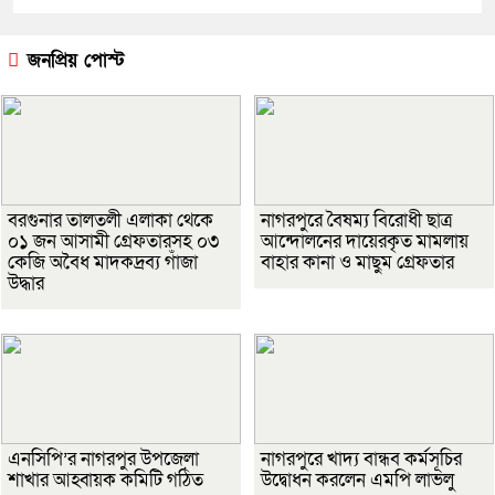
জনপ্রিয় পোস্ট
বরগুনার তালতলী এলাকা থেকে
নাগরপুরে বৈষম্য বিরোধী ছাত্র
০১ জন আসামী গ্রেফতারসহ ০৩
আন্দোলনের দায়েরকৃত মামলায়
কেজি অবৈধ মাদকদ্রব্য গাঁজা
বাহার কানা ও মাছুম গ্রেফতার
উদ্ধার
এনসিপি’র নাগরপুর উপজেলা
নাগরপুরে খাদ্য বান্ধব কর্মসূচির
শাখার আহ্বায়ক কমিটি গঠিত
উদ্বোধন করলেন এমপি লাভলু