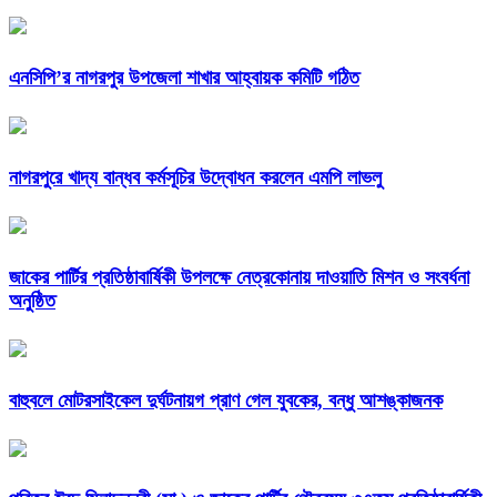
এনসিপি’র নাগরপুর উপজেলা শাখার আহ্বায়ক কমিটি গঠিত
নাগরপুরে খাদ্য বান্ধব কর্মসূচির উদ্বোধন করলেন এমপি লাভলু
জাকের পার্টির প্রতিষ্ঠাবার্ষিকী উপলক্ষে নেত্রকোনায় দাওয়াতি মিশন ও সংবর্ধনা
অনুষ্ঠিত
বাহুবলে মোটরসাইকেল দুর্ঘটনায়গ প্রাণ গেল যুবকের, বন্ধু আশঙ্কাজনক