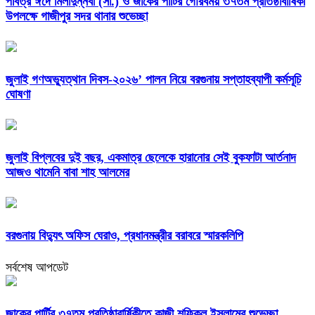
পবিত্র ঈদে মিলাদুন্নবী (সা.) ও জাকের পার্টির গৌরবময় ৩৭তম প্রতিষ্ঠাবার্ষিকী
উপলক্ষে গাজীপুর সদর থানার শুভেচ্ছা
জুলাই গণঅভ্যুত্থান দিবস-২০২৬’ পালন নিয়ে বরগুনায় সপ্তাহব্যাপী কর্মসূচি
ঘোষণা
জুলাই বিপ্লবের দুই বছর, একমাত্র ছেলেকে হারানোর সেই বুকফাটা আর্তনাদ
আজও থামেনি বাবা শাহ আলমের
বরগুনায় বিদ্যুৎ অফিস ঘেরাও, প্রধানমন্ত্রীর বরাবরে স্মারকলিপি
সর্বশেষ আপডেট
জাকের পার্টির ৩৭তম প্রতিষ্ঠাবার্ষিকীতে কাজী শফিকুল ইসলামের শুভেচ্ছা