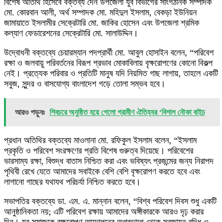
বিশেষ অতিথি হিসেবে বক্তব্য দেন উপজেলা যুব বিভাগের সাংগঠনিক সম্পাদক
মো. কোরবান আলী, অর্থ সম্পাদক মো. মহিদুল ইসলাম, বেকড়া ইউনিয়ন
জামায়াতে ইসলামীর সেক্রেটারি মো. জাকির হোসেন এবং উপজেলা শ্রমিক
কল্যাণ ফেডারেশনের সেক্রেটারি মো. সালাউদ্দিন।
উদ্বোধনী বক্তব্যে চেয়ারম্যান পদপ্রার্থী মো. আবুল হোসাইন বলেন, “পরিবেশ
রক্ষা ও জলবায়ু পরিবর্তনের বিরূপ প্রভাব মোকাবিলায় বৃক্ষরোপণের কোনো বিকল্প
নেই। প্রত্যেক পরিবার ও প্রতিটি মানুষ যদি নিয়মিত গাছ লাগায়, তাহলে একটি
সবুজ, সুন্দর ও বাসযোগ্য বাংলাদেশ গড়ে তোলা সম্ভব হবে।
আরও পড়ুনঃ
শিবচরে অনুষ্ঠিত হয়ে গেলো গ্রামীণ ঐতিহ্যর ‘বিশাল নৌকা বাইচ
প্রধান অতিথির বক্তব্যে মাওলানা মো. রফিকুল ইসলাম বলেন, “ইসলাম
প্রকৃতি ও পরিবেশ সংরক্ষণের প্রতি বিশেষ গুরুত্ব দিয়েছে। পরিবেশের
ভারসাম্য রক্ষা, বিশুদ্ধ বাতাস নিশ্চিত করা এবং ভবিষ্যৎ প্রজন্মের জন্য নিরাপদ
পৃথিবী রেখে যেতে আমাদের সবাইকে বেশি বেশি বৃক্ষরোপণ করতে হবে এবং
লাগানো গাছের যথাযথ পরিচর্যা নিশ্চিত করতে হবে।
সভাপতির বক্তব্যে ডা. এম. এ. মান্নান বলেন, “বিশ্ব পরিবেশ দিবস শুধু একটি
আনুষ্ঠানিকতা নয়; এটি পরিবেশ রক্ষায় আমাদের অঙ্গীকারকে আরও দৃঢ় করার