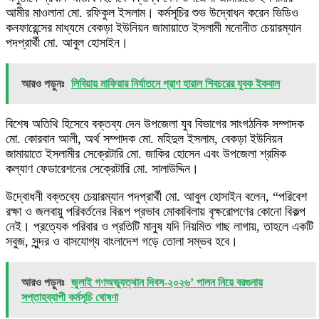
আমীর মাওলানা মো. রফিকুল ইসলাম। কর্মসূচির শুভ উদ্বোধন করেন ভিডিও
কনফারেন্সের মাধ্যমে বেকড়া ইউনিয়ন জামায়াতে ইসলামী মনোনীত চেয়ারম্যান
পদপ্রার্থী মো. আবুল হোসাইন।
আরও পড়ুনঃ
লিবিয়ায় মাফিয়ার নির্যাতনে প্রাণ হারাল শিবচরের যুবক ইকবাল
বিশেষ অতিথি হিসেবে বক্তব্য দেন উপজেলা যুব বিভাগের সাংগঠনিক সম্পাদক
মো. কোরবান আলী, অর্থ সম্পাদক মো. মহিদুল ইসলাম, বেকড়া ইউনিয়ন
জামায়াতে ইসলামীর সেক্রেটারি মো. জাকির হোসেন এবং উপজেলা শ্রমিক
কল্যাণ ফেডারেশনের সেক্রেটারি মো. সালাউদ্দিন।
উদ্বোধনী বক্তব্যে চেয়ারম্যান পদপ্রার্থী মো. আবুল হোসাইন বলেন, “পরিবেশ
রক্ষা ও জলবায়ু পরিবর্তনের বিরূপ প্রভাব মোকাবিলায় বৃক্ষরোপণের কোনো বিকল্প
নেই। প্রত্যেক পরিবার ও প্রতিটি মানুষ যদি নিয়মিত গাছ লাগায়, তাহলে একটি
সবুজ, সুন্দর ও বাসযোগ্য বাংলাদেশ গড়ে তোলা সম্ভব হবে।
আরও পড়ুনঃ
জুলাই গণঅভ্যুত্থান দিবস-২০২৬’ পালন নিয়ে বরগুনায়
সপ্তাহব্যাপী কর্মসূচি ঘোষণা