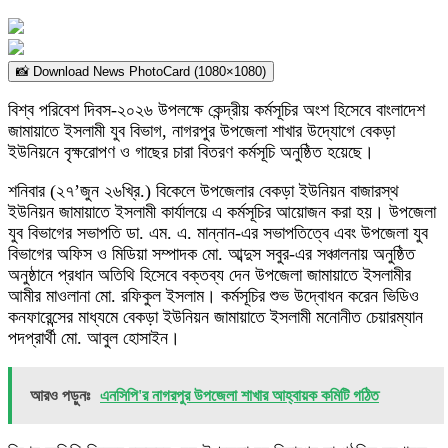
📸 Download News PhotoCard (1080×1080)
বিশ্ব পরিবেশ দিবস-২০২৬ উপলক্ষে কেন্দ্রীয় কর্মসূচির অংশ হিসেবে বাংলাদেশ
জামায়াতে ইসলামী যুব বিভাগ, নাগরপুর উপজেলা শাখার উদ্যোগে বেকড়া
ইউনিয়নে বৃক্ষরোপণ ও গাছের চারা বিতরণ কর্মসূচি অনুষ্ঠিত হয়েছে।
শনিবার (২৭’জুন ২৬খ্রি.) বিকেলে উপজেলার বেকড়া ইউনিয়ন বাজারস্থ
ইউনিয়ন জামায়াতে ইসলামী কার্যালয়ে এ কর্মসূচির আয়োজন করা হয়। উপজেলা
যুব বিভাগের সভাপতি ডা. এম. এ. মান্নান-এর সভাপতিত্বে এবং উপজেলা যুব
বিভাগের অফিস ও মিডিয়া সম্পাদক মো. আব্দুস সবুর-এর সঞ্চালনায় অনুষ্ঠিত
অনুষ্ঠানে প্রধান অতিথি হিসেবে বক্তব্য দেন উপজেলা জামায়াতে ইসলামীর
আমীর মাওলানা মো. রফিকুল ইসলাম। কর্মসূচির শুভ উদ্বোধন করেন ভিডিও
কনফারেন্সের মাধ্যমে বেকড়া ইউনিয়ন জামায়াতে ইসলামী মনোনীত চেয়ারম্যান
পদপ্রার্থী মো. আবুল হোসাইন।
আরও পড়ুনঃ
এনসিপি'র নাগরপুর উপজেলা শাখার আহ্বায়ক কমিটি গঠিত