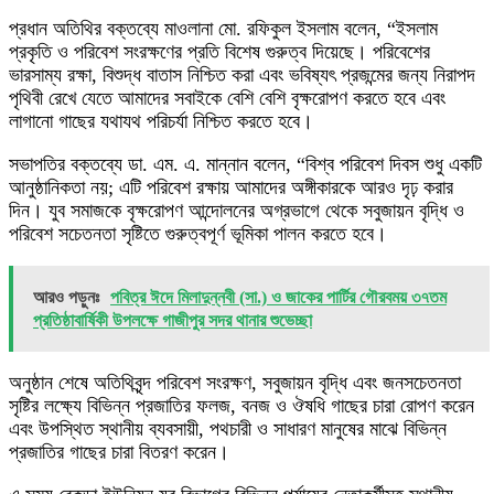
প্রধান অতিথির বক্তব্যে মাওলানা মো. রফিকুল ইসলাম বলেন, “ইসলাম
প্রকৃতি ও পরিবেশ সংরক্ষণের প্রতি বিশেষ গুরুত্ব দিয়েছে। পরিবেশের
ভারসাম্য রক্ষা, বিশুদ্ধ বাতাস নিশ্চিত করা এবং ভবিষ্যৎ প্রজন্মের জন্য নিরাপদ
পৃথিবী রেখে যেতে আমাদের সবাইকে বেশি বেশি বৃক্ষরোপণ করতে হবে এবং
লাগানো গাছের যথাযথ পরিচর্যা নিশ্চিত করতে হবে।
সভাপতির বক্তব্যে ডা. এম. এ. মান্নান বলেন, “বিশ্ব পরিবেশ দিবস শুধু একটি
আনুষ্ঠানিকতা নয়; এটি পরিবেশ রক্ষায় আমাদের অঙ্গীকারকে আরও দৃঢ় করার
দিন। যুব সমাজকে বৃক্ষরোপণ আন্দোলনের অগ্রভাগে থেকে সবুজায়ন বৃদ্ধি ও
পরিবেশ সচেতনতা সৃষ্টিতে গুরুত্বপূর্ণ ভূমিকা পালন করতে হবে।
আরও পড়ুনঃ
পবিত্র ঈদে মিলাদুন্নবী (সা.) ও জাকের পার্টির গৌরবময় ৩৭তম
প্রতিষ্ঠাবার্ষিকী উপলক্ষে গাজীপুর সদর থানার শুভেচ্ছা
অনুষ্ঠান শেষে অতিথিবৃন্দ পরিবেশ সংরক্ষণ, সবুজায়ন বৃদ্ধি এবং জনসচেতনতা
সৃষ্টির লক্ষ্যে বিভিন্ন প্রজাতির ফলজ, বনজ ও ঔষধি গাছের চারা রোপণ করেন
এবং উপস্থিত স্থানীয় ব্যবসায়ী, পথচারী ও সাধারণ মানুষের মাঝে বিভিন্ন
প্রজাতির গাছের চারা বিতরণ করেন।