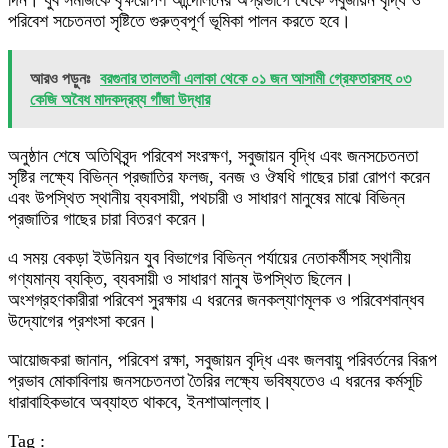
দিন। যুব সমাজকে বৃক্ষরোপণ আন্দোলনের অগ্রভাগে থেকে সবুজায়ন বৃদ্ধি ও
পরিবেশ সচেতনতা সৃষ্টিতে গুরুত্বপূর্ণ ভূমিকা পালন করতে হবে।
আরও পড়ুনঃ
বরগুনার তালতলী এলাকা থেকে ০১ জন আসামী গ্রেফতারসহ ০৩
কেজি অবৈধ মাদকদ্রব্য গাঁজা উদ্ধার
অনুষ্ঠান শেষে অতিথিবৃন্দ পরিবেশ সংরক্ষণ, সবুজায়ন বৃদ্ধি এবং জনসচেতনতা
সৃষ্টির লক্ষ্যে বিভিন্ন প্রজাতির ফলজ, বনজ ও ঔষধি গাছের চারা রোপণ করেন
এবং উপস্থিত স্থানীয় ব্যবসায়ী, পথচারী ও সাধারণ মানুষের মাঝে বিভিন্ন
প্রজাতির গাছের চারা বিতরণ করেন।
এ সময় বেকড়া ইউনিয়ন যুব বিভাগের বিভিন্ন পর্যায়ের নেতাকর্মীসহ স্থানীয়
গণ্যমান্য ব্যক্তি, ব্যবসায়ী ও সাধারণ মানুষ উপস্থিত ছিলেন।
অংশগ্রহণকারীরা পরিবেশ সুরক্ষায় এ ধরনের জনকল্যাণমূলক ও পরিবেশবান্ধব
উদ্যোগের প্রশংসা করেন।
আয়োজকরা জানান, পরিবেশ রক্ষা, সবুজায়ন বৃদ্ধি এবং জলবায়ু পরিবর্তনের বিরূপ
প্রভাব মোকাবিলায় জনসচেতনতা তৈরির লক্ষ্যে ভবিষ্যতেও এ ধরনের কর্মসূচি
ধারাবাহিকভাবে অব্যাহত থাকবে, ইনশাআল্লাহ।
Tag :