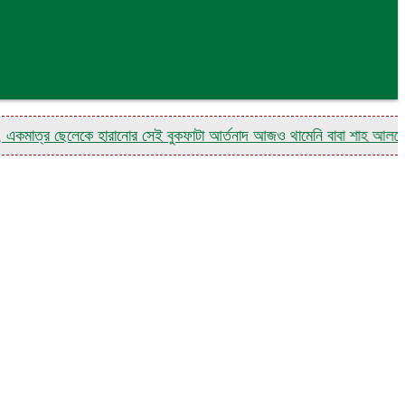
্র ছেলেকে হারানোর সেই বুকফাটা আর্তনাদ আজও থামেনি বাবা শাহ আলমের
নাগর