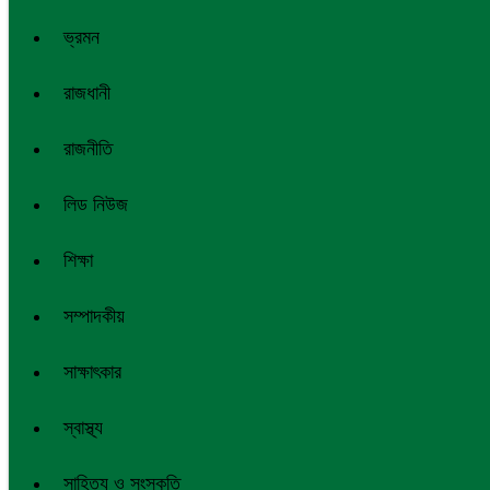
ভ্রমন
রাজধানী
রাজনীতি
লিড নিউজ
শিক্ষা
সম্পাদকীয়
সাক্ষাৎকার
স্বাস্থ্য
সাহিত্য ও সংস্কৃতি