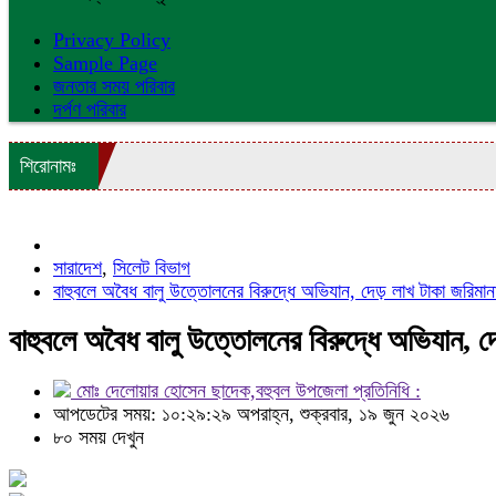
Privacy Policy
Sample Page
জনতার সময় পরিবার
দর্পণ পরিবার
শিরোনামঃ
সারাদেশ
,
সিলেট বিভাগ
বাহুবলে অবৈধ বালু উত্তোলনের বিরুদ্ধে অভিযান, দেড় লাখ টাকা জরিমান
বাহুবলে অবৈধ বালু উত্তোলনের বিরুদ্ধে অভিযান, দে
মোঃ দেলোয়ার হোসেন ছাদেক,বহুবল উপজেলা প্রতিনিধি :
আপডেটের সময়: ১০:২৯:২৯ অপরাহ্ন, শুক্রবার, ১৯ জুন ২০২৬
৮০ সময় দেখুন