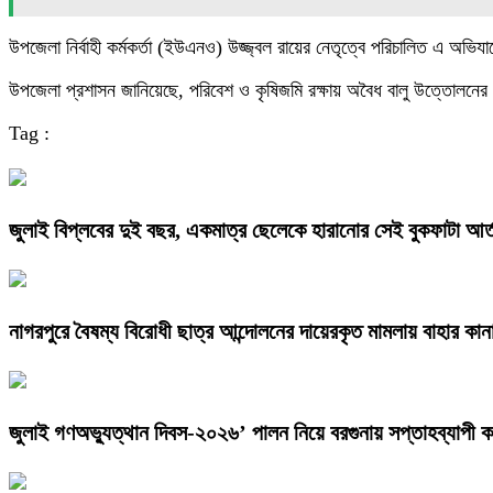
উপজেলা নির্বাহী কর্মকর্তা (ইউএনও) উজ্জ্বল রায়ের নেতৃত্বে পরিচালিত এ অভ
উপজেলা প্রশাসন জানিয়েছে, পরিবেশ ও কৃষিজমি রক্ষায় অবৈধ বালু উত্তোলনের
Tag :
জুলাই বিপ্লবের দুই বছর, একমাত্র ছেলেকে হারানোর সেই বুকফাটা আ
নাগরপুরে বৈষম্য বিরোধী ছাত্র আন্দোলনের দায়েরকৃত মামলায় বাহার কান
জুলাই গণঅভ্যুত্থান দিবস-২০২৬’ পালন নিয়ে বরগুনায় সপ্তাহব্যাপী কর