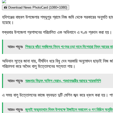
📸 Download News PhotoCard (1080×1080)
হবিগঞ্জের বাহুবল উপজেলার শম্ভুপুর গ্রামে নিজ জমি থেকে সরকারের অনুমতি 
হয়েছে।
শুক্রবার উপজেলা প্রশাসনের পরিচালিত এক অভিযানে এ দণ্ড প্রদান করা হয়। দণ্ডপ্
আরও পড়ুনঃ
শিবচরে কাঁচা সবজিসহ নিত্য পণ্যের চড়া দামে দিশেহারা নিম্ন আয়ের মা
অভিযান সূত্রে জানা যায়, দীর্ঘদিন ধরে বিধু দেব সরকারি অনুমোদন ছাড়াই 
পরিচালনা করে অবৈধ বালু উত্তোলনের সত্যতা পায়।
আরও পড়ুনঃ
বরগুনায় বিদ্যুৎ অফিস ঘেরাও, প্রধানমন্ত্রীর বরাবরে স্মারকলিপি
এ সময় বালু উত্তোলনের কাজে ব্যবহৃত দুটি মেশিন জব্দ করে ধ্বংস করা হয়। পা
আরও পড়ুনঃ
জুলাই অভ্যুত্থান দিবস উপলক্ষে টাঙ্গাইলে সমাবেশ ও গণ মিছিল অনুষ্ঠি