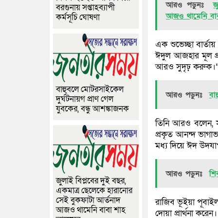
আরও পড়ুনঃ
জ
বরগুনায় সপ্তাহব্যাপী
আজও থামেনি বা
কর্মসূচি ঘোষণা
এক শুভেচ্ছা বার্তায় 
ঈদুল আজহার মূল প্র
আরও সুদৃঢ় করুক।
বাহুবলে মোটরসাইকেল
আরও পড়ুনঃ
বা
দুর্ঘটনায়গ প্রাণ গেল
যুবকের, বন্ধু আশঙ্কাজনক
তিনি আরও বলেন, স
প্রকৃত আনন্দ ভাগাভ
মধ্য দিয়ে ঈদ উদয
আরও পড়ুনঃ
শি
জুলাই বিপ্লবের দুই বছর,
একমাত্র ছেলেকে হারানোর
সেই বুকফাটা আর্তনাদ
রাজিব ভূইয়া পূবাইল
আজও থামেনি বাবা শাহ
দোয়া প্রার্থনা করেন।