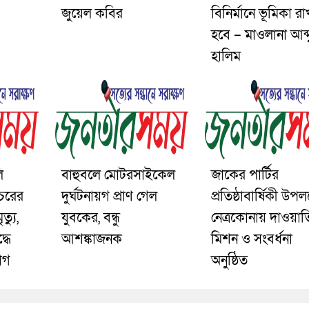
জুয়েল কবির
বিনির্মানে ভূমিকা র
হবে – মাওলানা আব্
হালিম
ি
বাহুবলে মোটরসাইকেল
জাকের পার্টির
চরের
দুর্ঘটনায়গ প্রাণ গেল
প্রতিষ্ঠাবার্ষিকী উপলক
ত্যু,
যুবকের, বন্ধু
নেত্রকোনায় দাওয়াত
্ধে
আশঙ্কাজনক
মিশন ও সংবর্ধনা
োগ
অনুষ্ঠিত