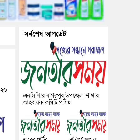
সর্বশেষ আপডেট
০২৬
এনসিপি’র নাগরপুর উপজেলা শাখার
আহ্বায়ক কমিটি গঠিত
জাকের পার্টির
দায়িত্বশীলতাও