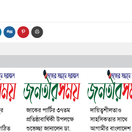
ুর
জাকের পার্টির ৩৭তম
দায়িত্বশীলতাও
প্রতিষ্ঠাবার্ষিকী উপলক্ষে
সাহসিকতার সাথে
 গঠিত
শুভেচ্ছা জানালেন ডা.
আগামীর বাংলাদেশ