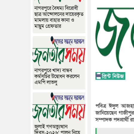
নাগরপুরে বৈষম্য বিরোধী
ছাত্র আন্দোলনের দায়েরকৃত
মামলায় বাহার কানা ও
মাছুম গ্রেফতার
নাগরপুরে খাদ্য বান্ধব
কর্মসূচির উদ্বোধন করলেন
এমপি লাভলু
পবিত্র ঈদুল আজহা
জানিয়েছেন গাজীপু
সম্পাদক পদপ্রার্থী 
জুলাই গণঅভ্যুত্থান
দিবস-২০২৬’ পালন নিয়ে