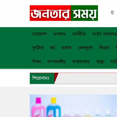
সারাদেশ
অপরাধ
অর্থনীতি
আইন আদালত
দুর্ঘটনা
ধর্ম
প্রবাস
খেলাধুলা
ফিচার
শিক্ষা
সম্পাদকীয়
সাক্ষাৎকার
স্বাস্থ্য
সাহ
শিরোনামঃ