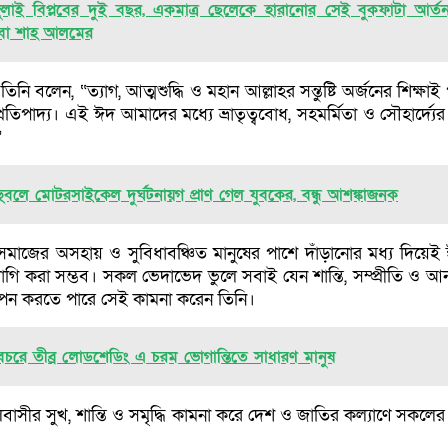
ুলাই বিপ্লবের দুই বছর, একমাত্র ছেলেকে হারানোর সেই বুকফাটা আর্ত
বা শাহ আলমের
তিনি বলেন, “ত্যাগ, আত্মশুদ্ধি ও মহান আল্লাহর সন্তুষ্টি অর্জনের শিক্ষাই 
তিপাদ্য। এই ঈদ আমাদের মধ্যে ভ্রাতৃত্ববোধ, সহমর্মিতা ও সৌহার্দ্যের 
”
হুবলে মোটরসাইকেল দুর্ঘটনায়গ প্রাণ গেল যুবকের, বন্ধু আশঙ্কাজনক
মাজের অসহায় ও সুবিধাবঞ্চিত মানুষের পাশে দাঁড়ানোর মধ্য দিয়েই
াগি করা সম্ভব। সকল ভেদাভেদ ভুলে সবাই যেন শান্তি, সম্প্রীতি ও আন
াপন করতে পারে সেই কামনা করেন তিনি।
বচরে তীব্র লোডশেডিং এ চরম ভোগান্তিতে সাধারণ মানুষ
বাসীর সুখ, শান্তি ও সমৃদ্ধি কামনা করে দেশ ও জাতির কল্যাণে সকলের