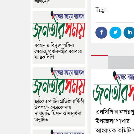
আলমের
Tag :
বরগুনায় বিদ্যুৎ অফিস
ঘেরাও, প্রধানমন্ত্রীর বরাবরে
স্মারকলিপি
জাকের পার্টির প্রতিষ্ঠাবার্ষিকী
উপলক্ষে নেত্রকোনায়
এনসিপি’র নাগরপ
দাওয়াতি মিশন ও সংবর্ধনা
অনুষ্ঠিত
উপজেলা শাখার
আহ্বায়ক কমিটি