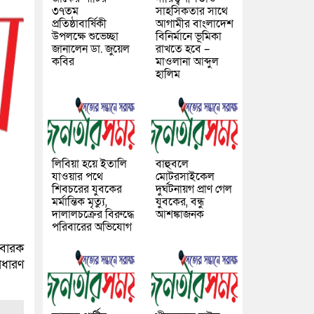
৩৭তম
সাহসিকতার সাথে
প্রতিষ্ঠাবার্ষিকী
আগামীর বাংলাদেশ
উপলক্ষে শুভেচ্ছা
বিনির্মানে ভূমিকা
জানালেন ডা. জুয়েল
রাখতে হবে –
কবির
মাওলানা আব্দুল
হালিম
লিবিয়া হয়ে ইতালি
বাহুবলে
যাওয়ার পথে
মোটরসাইকেল
শিবচরের যুবকের
দুর্ঘটনায়গ প্রাণ গেল
মর্মান্তিক মৃত্যু,
যুবকের, বন্ধু
দালালচক্রের বিরুদ্ধে
আশঙ্কাজনক
পরিবারের অভিযোগ
োবারক
াধারণ