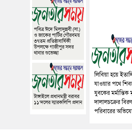
পবিত্র ঈদে মিলাদুন্নবী (সা.)
ও জাকের পার্টির গৌরবময়
৩৭তম প্রতিষ্ঠাবার্ষিকী
উপলক্ষে গাজীপুর সদর
থানার শুভেচ্ছা
লিবিয়া হয়ে ইতাল
যাওয়ার পথে শিব
যুবকের মর্মান্তিক মৃ
টাঙ্গাইলে প্রধানমন্ত্রী বরাবর
দালালচক্রের বিরুদ
১১’দলের স্মারকলিপি প্রদান
পরিবারের অভিয