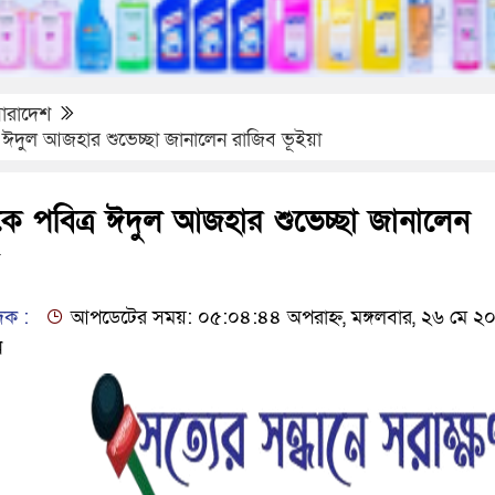
ারাদেশ
র ঈদুল আজহার শুভেচ্ছা জানালেন রাজিব ভূইয়া
কে পবিত্র ঈদুল আজহার শুভেচ্ছা জানালেন
দক :
আপডেটের সময়: ০৫:০৪:৪৪ অপরাহ্ন, মঙ্গলবার, ২৬ মে ২
ন