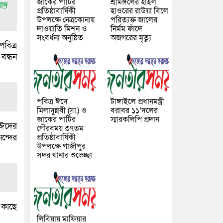
জাকের পার্টির
শ্রীমঙ্গলের হাইল
নাদ
প্রতিষ্ঠাবার্ষিকী
হাওরের রাউয়া বিলে
উপলক্ষে নেত্রকোনায়
পরিত্যক্ত জালের
দাওয়াতি মিশন ও
নির্মম ফাঁদে
সংবর্ধনা অনুষ্ঠিত
অজগরের মৃত্যু
পবিত্র
বন্ধন
পবিত্র ঈদে
টাঙ্গাইলে প্রধানমন্ত্রী
মিলাদুন্নবী (সা.) ও
বরাবর ১১’দলের
জাকের পার্টির
স্মারকলিপি প্রদান
 ঈদের
গৌরবময় ৩৭তম
ন্দের
প্রতিষ্ঠাবার্ষিকী
উপলক্ষে গাজীপুর
সদর থানার শুভেচ্ছা
 কাছে
লিবিয়ায় মাফিয়ার