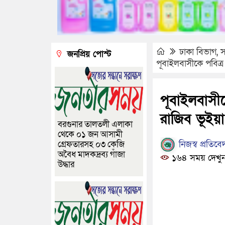
ঢাকা বিভাগ
,
স
জনপ্রিয় পোস্ট
পূবাইলবাসীকে পবিত্
পূবাইলবাসী
রাজিব ভূইয়া
বরগুনার তালতলী এলাকা
থেকে ০১ জন আসামী
নিজস্ব প্রতিবে
গ্রেফতারসহ ০৩ কেজি
অবৈধ মাদকদ্রব্য গাঁজা
১৬৪ সময় দেখু
উদ্ধার