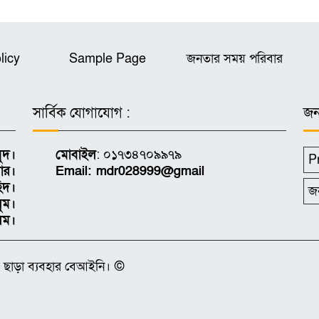
licy
Sample Page
জনতার সময় পরিবার
সার্বিক যোগাযোগ :
জন
ুদ।
মোবাইল
: ০১৭৩৪৭০৯৯৭৯
P
ার।
Email: mdr028999@gmail
িদ।
জ
সুম।
লম।
 ছাড়া ব্যবহার বেআইনি। ©