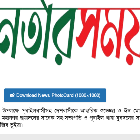
📸 Download News PhotoCard (1080×1080)
 উপলক্ষে পূবাইলবাসীসহ দেশবাসীকে আন্তরিক শুভেচ্ছা ও ঈদ ম
র মহানগর ছাত্রদলের সাবেক সহ-সভাপতি ও পূবাইল থানা যুবদলের স
রাজিব ভূইয়া।