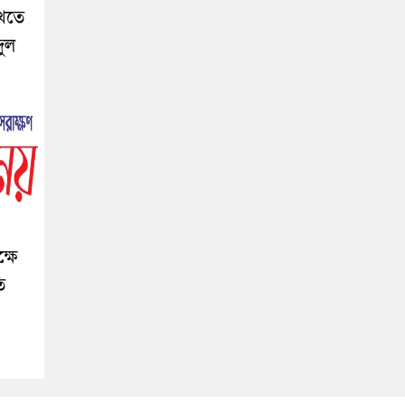
াখতে
দুল
্ষে
ি