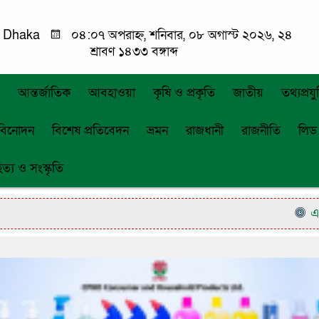
Dhaka
০৪:০৭ অপরাহ্ন, শনিবার, ০৮ অগাস্ট ২০২৬, ২৪
শ্রাবণ ১৪৩৩ বঙ্গাব্দ
আন্তর্জাতিক
আবহাওয়া
কৃষি ও প্রকৃতি
জাতীয়
তথ্যপ্রযুক
বিনোদন
বিশেষ প্রতিবেদন
ভ্রমন
রাজধানী
রাজনীতি
লিড
িত্য ও সংস্কৃতি
এনসিপি’র