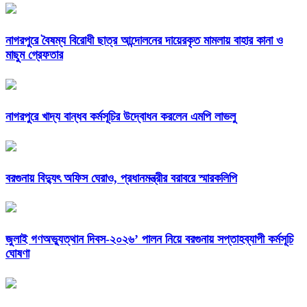
নাগরপুরে বৈষম্য বিরোধী ছাত্র আন্দোলনের দায়েরকৃত মামলায় বাহার কানা ও
মাছুম গ্রেফতার
নাগরপুরে খাদ্য বান্ধব কর্মসূচির উদ্বোধন করলেন এমপি লাভলু
বরগুনায় বিদ্যুৎ অফিস ঘেরাও, প্রধানমন্ত্রীর বরাবরে স্মারকলিপি
জুলাই গণঅভ্যুত্থান দিবস-২০২৬’ পালন নিয়ে বরগুনায় সপ্তাহব্যাপী কর্মসূচি
ঘোষণা