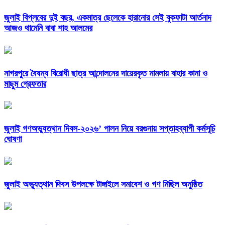
জুলাই বিপ্লবের দুই বছর, একমাত্র ছেলেকে হারানোর সেই বুকফাটা আর্তনাদ
আজও থামেনি বাবা শাহ আলমের
নাগরপুরে বৈষম্য বিরোধী ছাত্র আন্দোলনের দায়েরকৃত মামলায় বাহার কানা ও
মাছুম গ্রেফতার
জুলাই গণঅভ্যুত্থান দিবস-২০২৬’ পালন নিয়ে বরগুনায় সপ্তাহব্যাপী কর্মসূচি
ঘোষণা
জুলাই অভ্যুত্থান দিবস উপলক্ষে টাঙ্গাইলে সমাবেশ ও গণ মিছিল অনুষ্ঠিত