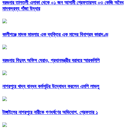
বরগুনার তালতলী এলাকা থেকে ০১ জন আসামী গ্রেফতারসহ ০৩ কেজি অবৈধ
মাদকদ্রব্য গাঁজা উদ্ধার
কালীগঞ্জে মাদক মামলায় এক ব্যক্তির এক মাসের বিনাশ্রম কারাদণ্ড
বরগুনায় বিদ্যুৎ অফিস ঘেরাও, প্রধানমন্ত্রীর বরাবরে স্মারকলিপি
নাগরপুরে খাদ্য বান্ধব কর্মসূচির উদ্বোধন করলেন এমপি লাভলু
টাঙ্গাইলের নাগরপুরে নারীকে গণধর্ষণের অভিযোগ, গ্রেফতার ১