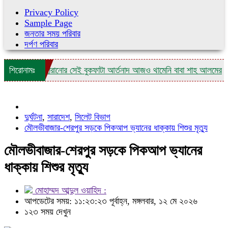
Privacy Policy
Sample Page
জনতার সময় পরিবার
দর্পণ পরিবার
্র ছেলেকে হারানোর সেই বুকফাটা আর্তনাদ আজও থামেনি বাবা শাহ আলমের
শিরোনামঃ
নাগর
দুর্ঘটনা
,
সারাদেশ
,
সিলেট বিভাগ
মৌলভীবাজার-শেরপুর সড়কে পিকআপ ভ্যানের ধাক্কায় শিশুর মৃত্যু
মৌলভীবাজার-শেরপুর সড়কে পিকআপ ভ্যানের
ধাক্কায় শিশুর মৃত্যু
মোহাম্মদ আব্দুল ওয়াহিদ :
আপডেটের সময়: ১১:২৩:২৩ পূর্বাহ্ন, মঙ্গলবার, ১২ মে ২০২৬
১২৩ সময় দেখুন