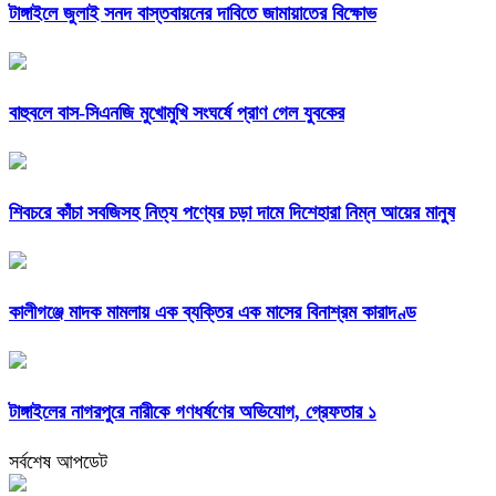
টাঙ্গাইলে জুলাই সনদ বাস্তবায়নের দাবিতে জামায়াতের বিক্ষোভ
বাহুবলে বাস-সিএনজি মুখোমুখি সংঘর্ষে প্রাণ গেল যুবকের
শিবচরে কাঁচা সবজিসহ নিত্য পণ্যের চড়া দামে দিশেহারা নিম্ন আয়ের মানুষ
কালীগঞ্জে মাদক মামলায় এক ব্যক্তির এক মাসের বিনাশ্রম কারাদণ্ড
টাঙ্গাইলের নাগরপুরে নারীকে গণধর্ষণের অভিযোগ, গ্রেফতার ১
সর্বশেষ আপডেট