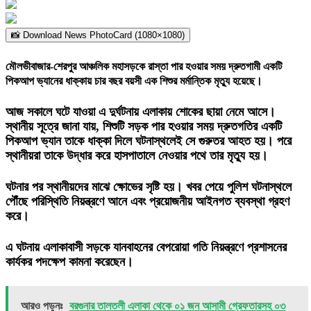
📸 Download News PhotoCard (1080×1080)
মৌলভীবাজার-শেরপুর আঞ্চলিক মহাসড়কে রাস্তা পার হওয়ার সময় দ্রুতগামী একটি
পিকআপ ভ্যানের ধাক্কায় চার বছর বয়সী এক শিশুর মর্মান্তিক মৃত্যু হয়েছে।
আজ সকালে ঘটে যাওয়া এ দুর্ঘটনায় এলাকায় শোকের ছায়া নেমে আসে।
স্থানীয় সূত্রে জানা যায়, শিশুটি সড়ক পার হওয়ার সময় দ্রুতগতির একটি
পিকআপ ভ্যান তাকে ধাক্কা দিলে ঘটনাস্থলেই সে গুরুতর আহত হয়। পরে
স্থানীয়রা তাকে উদ্ধার করে হাসপাতালে নেওয়ার পথে তার মৃত্যু হয়।
ঘটনার পর স্থানীয়দের মাঝে ক্ষোভের সৃষ্টি হয়। খবর পেয়ে পুলিশ ঘটনাস্থলে
পৌঁছে পরিস্থিতি নিয়ন্ত্রণে আনে এবং প্রয়োজনীয় আইনগত ব্যবস্থা গ্রহণ
করে।
এ ঘটনায় এলাকাবাসী সড়কে যানবাহনের বেপরোয়া গতি নিয়ন্ত্রণে প্রশাসনের
কার্যকর পদক্ষেপ কামনা করেছেন।
আরও পড়ুনঃ
বরগুনার তালতলী এলাকা থেকে ০১ জন আসামী গ্রেফতারসহ ০৩