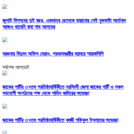
জুলাই বিপ্লবের দুই বছর, একমাত্র ছেলেকে হারানোর সেই বুকফাটা আর্তনাদ
আজও থামেনি বাবা শাহ আলমের
বরগুনায় বিদ্যুৎ অফিস ঘেরাও, প্রধানমন্ত্রীর বরাবরে স্মারকলিপি
সর্বশেষ আপডেট
জাকের পার্টির ৩৭তম প্রতিষ্ঠাবার্ষিকীতে নরসিংদী জেলা জাকের পার্টি ও সকল
সহযোগী সংগঠনের পক্ষ থেকে শাহিন কাদিরের শুভেচ্ছা
জাকের পার্টির ৩৭তম প্রতিষ্ঠাবার্ষিকীতে কাজী শফিকুল ইসলামের শুভেচ্ছা