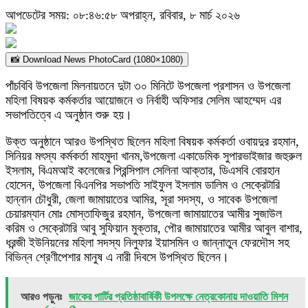
আপডেটের সময়: ০৮:৪৬:৫৮ অপরাহ্ন, রবিবার, ৮ মার্চ ২০২৬
📸 Download News PhotoCard (1080×1080)
পাঁচবিবি উপজেলা মিলনায়তনে দুটা ৩০ মিনিটে উপজেলা প্রশাসন ও উপজেলা
মহিলা বিষয়ক কর্মকর্তার আয়োজনে ও নির্বাহী অফিসার সেলিম আহম্মেদ এর
সভাপতিত্বে এ অনুষ্ঠান শুরু হয়।
উক্ত অনুষ্ঠানে আরও উপস্থিত ছিলেন মহিলা বিষয়ক কর্মকর্তা ওবায়দুর রহমান,
সিনিয়র মৎস্য কর্মকর্তা মাহমুদা খানম,উপজেলা একাডেমিক সুপারভাইজার জহুরুল
ইসলাম, বিএমআই কলেজের প্রিন্সিপাল সেলিনা আক্তার, ডিএসবি বোরহান
হোসেন, উপজেলা বিএনপির সভাপতি সাইফুল ইসলাম ডালিম ও সেক্রেটারি
হান্নান চৌধুরী, জেলা জামায়াতের আমির, সূরা সদস্য, ও সাবেক উপজেলা
চেয়ারম্যান মোঃ মোস্তাফিজুর রহমান, উপজেলা জামায়াতের আমীর সুজাউল
করিম ও সেক্রেটারি আবু সুফিয়ান মুক্তার, পৌর জামায়াতের আমীর আবুল বাশার,
ধরন্জী ইউনিয়নের মহিলা সদস্য নিলুফার ইয়াসমিন ও জান্নাতুন ফেরদৌস সহ
বিভিন্ন শ্রেণীপেশার মানুষ এ নারী দিবসে উপস্থিত ছিলেন।
আরও পড়ুনঃ
জাকের পার্টির প্রতিষ্ঠাবার্ষিকী উপলক্ষে নেত্রকোনায় দাওয়াতি মিশন