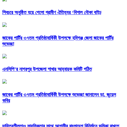
শিবচরে অনুষ্ঠিত হয়ে গেলো গ্রামীণ ঐতিহ্যর ‘বিশাল নৌকা বাইচ
জাকের পার্টির ৩৭তম প্রতিষ্ঠাবার্ষিকী উপলক্ষে হবিগঞ্জ জেলা জাকের পার্টির
শুভেচ্ছা
এনসিপি’র নাগরপুর উপজেলা শাখার আহ্বায়ক কমিটি গঠিত
জাকের পার্টির ৩৭তম প্রতিষ্ঠাবার্ষিকী উপলক্ষে শুভেচ্ছা জানালেন ডা. জুয়েল
কবির
দায়িত্বশীলতাও সাহসিকতার সাথে আগামীর বাংলাদেশ বিনির্মানে ভূমিকা রাখতে