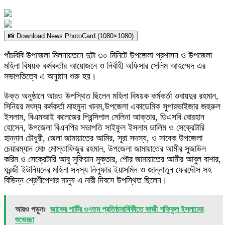
📸 Download News PhotoCard (1080×1080)
পাঁচবিবি উপজেলা মিলনায়তনে দুটা ৩০ মিনিটে উপজেলা প্রশাসন ও উপজেলা
মহিলা বিষয়ক কর্মকর্তার আয়োজনে ও নির্বাহী অফিসার সেলিম আহম্মেদ এর
সভাপতিত্বে এ অনুষ্ঠান শুরু হয়।
উক্ত অনুষ্ঠানে আরও উপস্থিত ছিলেন মহিলা বিষয়ক কর্মকর্তা ওবায়দুর রহমান,
সিনিয়র মৎস্য কর্মকর্তা মাহমুদা খানম,উপজেলা একাডেমিক সুপারভাইজার জহুরুল
ইসলাম, বিএমআই কলেজের প্রিন্সিপাল সেলিনা আক্তার, ডিএসবি বোরহান
হোসেন, উপজেলা বিএনপির সভাপতি সাইফুল ইসলাম ডালিম ও সেক্রেটারি
হান্নান চৌধুরী, জেলা জামায়াতের আমির, সূরা সদস্য, ও সাবেক উপজেলা
চেয়ারম্যান মোঃ মোস্তাফিজুর রহমান, উপজেলা জামায়াতের আমীর সুজাউল
করিম ও সেক্রেটারি আবু সুফিয়ান মুক্তার, পৌর জামায়াতের আমীর আবুল বাশার,
ধরন্জী ইউনিয়নের মহিলা সদস্য নিলুফার ইয়াসমিন ও জান্নাতুন ফেরদৌস সহ
বিভিন্ন শ্রেণীপেশার মানুষ এ নারী দিবসে উপস্থিত ছিলেন।
আরও পড়ুনঃ
জাকের পার্টির ৩৭তম প্রতিষ্ঠাবার্ষিকীতে কাজী শফিকুল ইসলামের
শুভেচ্ছা