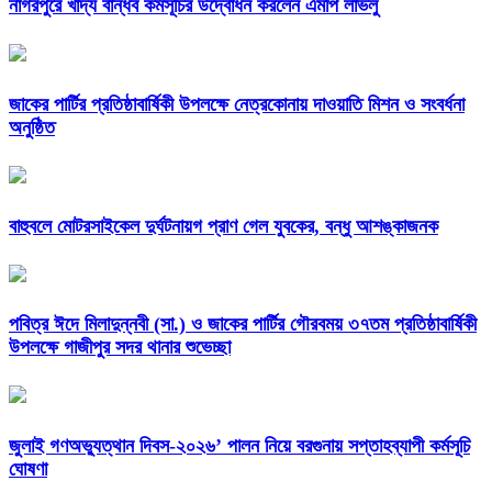
নাগরপুরে খাদ্য বান্ধব কর্মসূচির উদ্বোধন করলেন এমপি লাভলু
জাকের পার্টির প্রতিষ্ঠাবার্ষিকী উপলক্ষে নেত্রকোনায় দাওয়াতি মিশন ও সংবর্ধনা
অনুষ্ঠিত
বাহুবলে মোটরসাইকেল দুর্ঘটনায়গ প্রাণ গেল যুবকের, বন্ধু আশঙ্কাজনক
পবিত্র ঈদে মিলাদুন্নবী (সা.) ও জাকের পার্টির গৌরবময় ৩৭তম প্রতিষ্ঠাবার্ষিকী
উপলক্ষে গাজীপুর সদর থানার শুভেচ্ছা
জুলাই গণঅভ্যুত্থান দিবস-২০২৬’ পালন নিয়ে বরগুনায় সপ্তাহব্যাপী কর্মসূচি
ঘোষণা