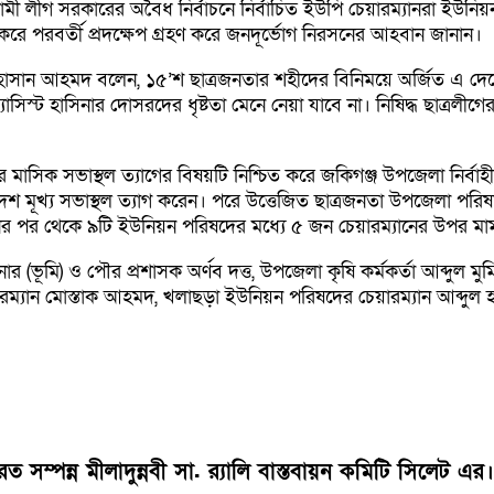
লীগ সরকারের অবৈধ নির্বাচনে নির্বাচিত ইউপি চেয়ারম্যানরা ইউনিয়
 করে পরবর্তী প্রদক্ষেপ গ্রহণ করে জনদূর্ভোগ নিরসনের আহবান জানান।
াসান আহমদ বলেন, ১৫’শ ছাত্রজনতার শহীদের বিনিময়ে অর্জিত এ দেশের
সিস্ট হাসিনার দোসরদের ধৃষ্টতা মেনে নেয়া যাবে না। নিষিদ্ধ ছাত্
সিক সভাস্থল ত্যাগের বিষয়টি নিশ্চিত করে জকিগঞ্জ উপজেলা নির্বাহী
র দেশ মূখ্য সভাস্থল ত্যাগ করেন। পরে উত্তেজিত ছাত্রজনতা উপজেলা পরিষ
পতনের পর থেকে ৯টি ইউনিয়ন পরিষদের মধ্যে ৫ জন চেয়ারম্যানের উপর ম
 পৌর প্রশাসক অর্ণব দত্ত, উপজেলা কৃষি কর্মকর্তা আব্দুল মুমিন, উপজেল
ারম্যান মোস্তাক আহমদ, খলাছড়া ইউনিয়ন পরিষদের চেয়ারম্যান আব্দুল
্পন্ন ‎‎মীলাদুন্নবী সা. র‍্যালি বাস্তবায়ন কমিটি সিলেট এর।