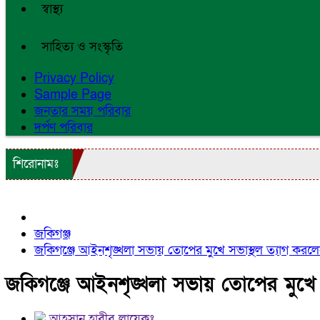
স্বাস্থ্য
সাহিত্য ও সংস্কৃতি
Privacy Policy
Sample Page
জনতার সময় পরিবার
দর্পণ পরিবার
শিরোনামঃ
জকিগঞ্জ
জকিগঞ্জে আইনশৃঙ্খলা সভায় তোপের মুখে সভাস্থল ত্যাগ করলে
জকিগঞ্জে আইনশৃঙ্খলা সভায় তোপের মুখে 
আহসান হাবীব লায়েকঃ