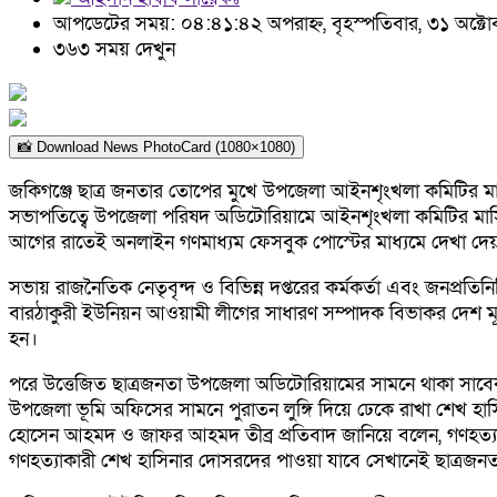
আপডেটের সময়: ০৪:৪১:৪২ অপরাহ্ন, বৃহস্পতিবার, ৩১ অক্ট
৩৬৩ সময় দেখুন
📸 Download News PhotoCard (1080×1080)
জকিগঞ্জে ছাত্র জনতার তোপের মুখে উপজেলা আইনশৃংখলা কমিটির মাস
সভাপতিত্বে উপজেলা পরিষদ অডিটোরিয়ামে আইনশৃংখলা কমিটির মাসিক
আগের রাতেই অনলাইন গণমাধ্যম ফেসবুক পোস্টের মাধ্যমে দেখা দেয় ছা
সভায় রাজনৈতিক নেতৃবৃন্দ ও বিভিন্ন দপ্তরের কর্মকর্তা এবং জনপ্রতিন
বারঠাকুরী ইউনিয়ন আওয়ামী লীগের সাধারণ সম্পাদক বিভাকর দেশ মূখ্য
হন।
পরে উত্তেজিত ছাত্রজনতা উপজেলা অডিটোরিয়ামের সামনে থাকা সাবেক প্র
উপজেলা ভূমি অফিসের সামনে পুরাতন লুঙ্গি দিয়ে ঢেকে রাখা শেখ হাসি
হোসেন আহমদ ও জাফর আহমদ তীব্র প্রতিবাদ জানিয়ে বলেন, গণহত্যাকা
গণহত্যাকারী শেখ হাসিনার দোসরদের পাওয়া যাবে সেখানেই ছাত্রজনতা প