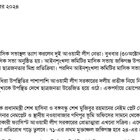
োবর ২০২৪
িক সভাস্থল ত্যাগ করলেন দুই আওয়ামী লীগ নেতা। বুধবার (৩০অক্টোব
 সভা অনুষ্ঠিত হয়। আইনশৃংখলা কমিটির মাসিক সভায় জকিগঞ্জ উপজেলা
ত্রজনতার মিশ্র প্রতিক্রিয়া। পরদিন আইনশৃংখলা কমিটির মাসিক সভা শু
িধিরা উপস্থিতির পাশাপাশি আওয়ামী লীগ সরকারের দলীয় প্রতীক নিয়ে নির্
কে উপস্থিত দেখে ছাত্রজনতা উত্তেজিত হয়ে ওঠে। একপর্যায়ে তোপের মূখ
ধানমন্ত্রী শেখ হাসিনা ও বঙ্গবন্ধু শেখ মুজিবুর রহমানের নেইম প্লেট 
নার নেমপ্লেট ও স্থানীয় নওয়াবাজার গণিপুর ভূমি অফিসের সামনে থেকে 
রী ফ্যাসিস্ট আওয়ামী লীগ সরকারের প্রেতাত্মারা এখনো সক্রিয়। এদের
্রতিরোধ গড়ে তুলবে। ৭১-এর প্রথম মুক্তাঞ্চল জকিগঞ্জ হবে ২৪-এর প্র