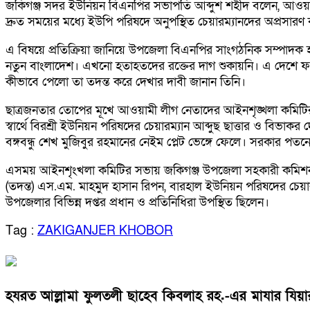
জকিগঞ্জ সদর ইউনিয়ন বিএনপির সভাপতি আব্দুশ শহীদ বলেন, আওয়ামী 
দ্রুত সময়ের মধ্যে ইউপি পরিষদে অনুপস্থিত চেয়ারম্যানদের অপ্রসারণ
এ বিষয়ে প্রতিক্রিয়া জানিয়ে উপজেলা বিএনপির সাংগঠনিক সম্পাদক হ
নতুন বাংলাদেশ। এখনো হতাহতদের রক্তের দাগ শুকায়নি। এ দেশে ফ্যা
কীভাবে পেলো তা তদন্ত করে দেখার দাবী জানান তিনি।
ছাত্রজনতার তোপের মূখে আওয়ামী লীগ নেতাদের আইনশৃঙ্খলা কমিটির মা
স্বার্থে বিরশ্রী ইউনিয়ন পরিষদের চেয়ারম্যান আব্দুছ ছাত্তার ও বিভাক
বঙ্গবন্ধু শেখ মুজিবুর রহমানের নেইম প্লেট ভেঙ্গে ফেলে। সরকার 
এসময় আইনশৃংখলা কমিটির সভায় জকিগঞ্জ উপজেলা সহকারী কমিশনার (ভূমি) ও
(তদন্ত) এস.এম. মাহমুদ হাসান রিপন, বারহাল ইউনিয়ন পরিষদের চেয়
উপজেলার বিভিন্ন দপ্তর প্রধান ও প্রতিনিধিরা উপস্থিত ছিলেন।
Tag :
ZAKIGANJER KHOBOR
হযরত আল্লামা ফুলতলী ছাহেব কিবলাহ রহ.-এর মাযার যিয়ারত সম