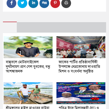
বাহুবলে মোটরসাইকেল
জাকের পার্টির প্রতিষ্ঠাবার্ষিকী
দুর্ঘটনায়গ প্রাণ গেল যুবকের, বন্ধু
উপলক্ষে নেত্রকোনায় দাওয়াতি
আশঙ্কাজনক
মিশন ও সংবর্ধনা অনুষ্ঠিত
শ্রীমঙ্গলের হাইল হাওরের রাউয়া
পবিত্র ঈদে মিলাদুন্নবী (সা.) ও