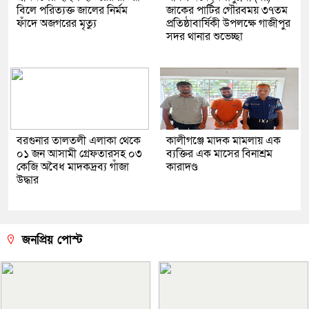
বিলে পরিত্যক্ত জালের নির্মম
জাকের পার্টির গৌরবময় ৩৭তম
ফাঁদে অজগরের মৃত্যু
প্রতিষ্ঠাবার্ষিকী উপলক্ষে গাজীপুর
সদর থানার শুভেচ্ছা
বরগুনার তালতলী এলাকা থেকে
কালীগঞ্জে মাদক মামলায় এক
০১ জন আসামী গ্রেফতারসহ ০৩
ব্যক্তির এক মাসের বিনাশ্রম
কেজি অবৈধ মাদকদ্রব্য গাঁজা
কারাদণ্ড
উদ্ধার
জনপ্রিয় পোস্ট