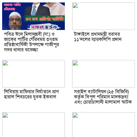
পবিত্র ঈদে মিলাদুন্নবী (সা.) ও
টাঙ্গাইলে প্রধানমন্ত্রী বরাবর
জাকের পার্টির গৌরবময় ৩৭তম
১১’দলের স্মারকলিপি প্রদান
প্রতিষ্ঠাবার্ষিকী উপলক্ষে গাজীপুর
সদর থানার শুভেচ্ছা
লিবিয়ায় মাফিয়ার নির্যাতনে প্রাণ
সরাইল ব্যাটালিয়ন (২৫ বিজিবি)
হারাল শিবচরের যুবক ইকবাল
কর্তৃক বিপুল পরিমান মাদকদ্রব্য
এবং চোরাচালানী মালামাল আটক