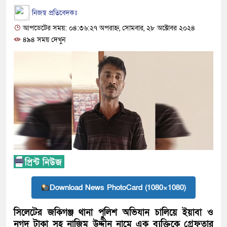
নিজস্ব প্রতিবেদকঃ
আপডেটের সময়: ০৪:৩৬:২৭ অপরাহ্ন, সোমবার, ২৮ অক্টোবর ২০২৪
৪৯৪ সময় দেখুন
Download News PhotoCard (1080×1080)
সিলেটের জকিগঞ্জ থানা পুলিশ অভিযান চালিয়ে ইয়াবা ও
নগদ টাকা সহ নাজিম উদ্দীন নামে এক ব্যক্তিকে গ্রেফতার