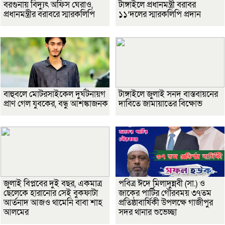
বরগুনায় বিদ্যুৎ অফিস ঘেরাও,
টাঙ্গাইলে প্রধানমন্ত্রী বরাবর
প্রধানমন্ত্রীর বরাবরে স্মারকলিপি
১১’দলের স্মারকলিপি প্রদান
বাহুবলে মোটরসাইকেল দুর্ঘটনায়গ
টাঙ্গাইলে জুলাই সনদ বাস্তবায়নের
প্রাণ গেল যুবকের, বন্ধু আশঙ্কাজনক
দাবিতে জামায়াতের বিক্ষোভ
জুলাই বিপ্লবের দুই বছর, একমাত্র
পবিত্র ঈদে মিলাদুন্নবী (সা.) ও
ছেলেকে হারানোর সেই বুকফাটা
জাকের পার্টির গৌরবময় ৩৭তম
আর্তনাদ আজও থামেনি বাবা শাহ
প্রতিষ্ঠাবার্ষিকী উপলক্ষে গাজীপুর
আলমের
সদর থানার শুভেচ্ছা