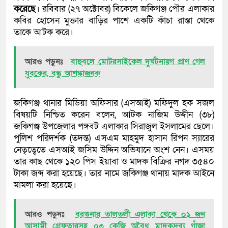
করেছে
। রবিবার (২৭ অক্টোবর) বিকেলে জকিগঞ্জ পৌর এলাকার
কবির হোসেন মুক্তার বাড়ির পাশে একটি কাঁচা রাস্তা থেকে
তাকে আটক করে।
আরও পড়ুনঃ
বাহুবলে মোটরসাইকেল দুর্ঘটনায়গ প্রাণ গেল
যুবকের, বন্ধু আশঙ্কাজনক
জকিগঞ্জ থানার মিডিয়া অফিসার (এসআই) মফিদুল হক সজল
বিষয়টি নিশ্চিত করেন বলেন, আটক নাজিম উদ্দীন (৩৮)
জকিগঞ্জ উপজেলার পঙ্গবট এলাকার সিরাজুল ইসলামের ছেলে।
পুলিশ পরিদর্শক (তদন্ত) এসএম মাহমুদ হাসান রিপন স্যারের
নেতৃত্বেতে এসআই জসিম উদ্দিন অভিযানে অংশ নেন। এসময়
তার কাছ থেকে ১২০ পিস ইয়াবা ও মাদক বিক্রির নগদ ৩৫৪০
টাকা জব্দ করা হয়েছে। তার নামে জকিগঞ্জ থানায় মাদক আইনে
মামলা করা হয়েছে।
আরও পড়ুনঃ
বরগুনার তালতলী এলাকা থেকে ০১ জন
আসামী গ্রেফতারসহ ০৩ কেজি অবৈধ মাদকদ্রব্য গাঁজা