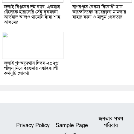
জুলাই বিপ্লবের দুই বছর, একমাত্র
নাগরপুরে বৈষম্য বিরোধী ছাত্র
ছেলেকে হারানোর সেই বুকফাটা
আন্দোলনের দায়েরকৃত মামলায়
আর্তনাদ আজও থামেনি বাবা শাহ
বাহার কানা ও মাছুম গ্রেফতার
আলমের
জুলাই গণঅভ্যুত্থান দিবস-২০২৬’
পালন নিয়ে বরগুনায় সপ্তাহব্যাপী
কর্মসূচি ঘোষণা
জনতার সময়
Privacy Policy
Sample Page
পরিবার