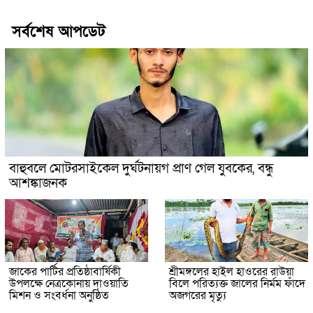
সর্বশেষ আপডেট
বাহুবলে মোটরসাইকেল দুর্ঘটনায়গ প্রাণ গেল যুবকের, বন্ধু
আশঙ্কাজনক
জাকের পার্টির প্রতিষ্ঠাবার্ষিকী
শ্রীমঙ্গলের হাইল হাওরের রাউয়া
উপলক্ষে নেত্রকোনায় দাওয়াতি
বিলে পরিত্যক্ত জালের নির্মম ফাঁদে
মিশন ও সংবর্ধনা অনুষ্ঠিত
অজগরের মৃত্যু