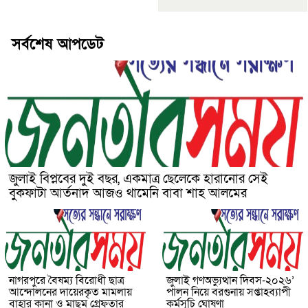
সর্বশেষ আপডেট
জুলাই বিপ্লবের দুই বছর, একমাত্র ছেলেকে হারানোর সেই
বুকফাটা আর্তনাদ আজও থামেনি বাবা শাহ আলমের
নাগরপুরে বৈষম্য বিরোধী ছাত্র
জুলাই গণঅভ্যুত্থান দিবস-২০২৬’
আন্দোলনের দায়েরকৃত মামলায়
পালন নিয়ে বরগুনায় সপ্তাহব্যাপী
বাহার কানা ও মাছুম গ্রেফতার
কর্মসূচি ঘোষণা