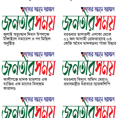
জুলাই অভ্যুত্থান দিবস উপলক্ষে
বরগুনার তালতলী এলাকা থেকে
টাঙ্গাইলে সমাবেশ ও গণ মিছিল
০১ জন আসামী গ্রেফতারসহ ০৩
অনুষ্ঠিত
কেজি অবৈধ মাদকদ্রব্য গাঁজা উদ্ধার
কালীগঞ্জে মাদক মামলায় এক
বরগুনায় বিদ্যুৎ অফিস ঘেরাও,
ব্যক্তির এক মাসের বিনাশ্রম
প্রধানমন্ত্রীর বরাবরে স্মারকলিপি
কারাদণ্ড