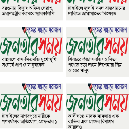
বরগুনায় বিদ্যুৎ অফিস ঘেরাও,
টাঙ্গাইলে জুলাই সনদ বাস্তবায়নের
প্রধানমন্ত্রীর বরাবরে স্মারকলিপি
দাবিতে জামায়াতের বিক্ষোভ
বাহুবলে বাস-সিএনজি মুখোমুখি
শিবচরে কাঁচা সবজিসহ নিত্য
সংঘর্ষে প্রাণ গেল যুবকের
পণ্যের চড়া দামে দিশেহারা নিম্ন
আয়ের মানুষ
টাঙ্গাইলের নাগরপুরে নারীকে
কালীগঞ্জে মাদক মামলায় এক
গণধর্ষণের অভিযোগ, গ্রেফতার ১
ব্যক্তির এক মাসের বিনাশ্রম
কারাদণ্ড