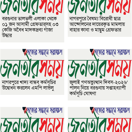
বরগুনার তালতলী এলাকা থেকে
নাগরপুরে বৈষম্য বিরোধী ছাত্র
০১ জন আসামী গ্রেফতারসহ ০৩
আন্দোলনের দায়েরকৃত মামলায়
কেজি অবৈধ মাদকদ্রব্য গাঁজা
বাহার কানা ও মাছুম গ্রেফতার
উদ্ধার
নাগরপুরে খাদ্য বান্ধব কর্মসূচির
জুলাই গণঅভ্যুত্থান দিবস-২০২৬’
উদ্বোধন করলেন এমপি লাভলু
পালন নিয়ে বরগুনায় সপ্তাহব্যাপী
কর্মসূচি ঘোষণা