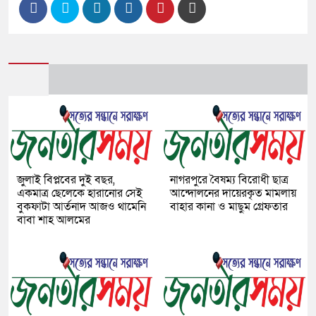
জুলাই বিপ্লবের দুই বছর,
নাগরপুরে বৈষম্য বিরোধী ছাত্র
একমাত্র ছেলেকে হারানোর সেই
আন্দোলনের দায়েরকৃত মামলায়
বুকফাটা আর্তনাদ আজও থামেনি
বাহার কানা ও মাছুম গ্রেফতার
বাবা শাহ আলমের