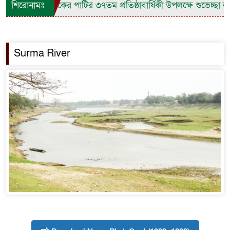
শিরোনামঃ
জাকের পার্টির ৩৭তম প্রতিষ্ঠাবার্ষিকী উপলক্ষে শুভেচ্ছা জা
Surma River