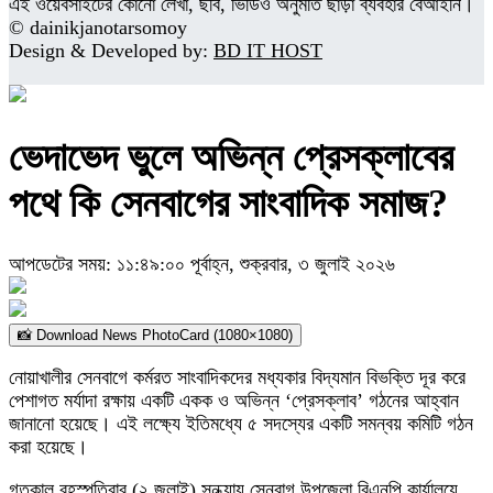
এই ওয়েবসাইটের কোনো লেখা, ছবি, ভিডিও অনুমতি ছাড়া ব্যবহার বেআইনি।
© dainikjanotarsomoy
Design & Developed by:
BD IT HOST
ভেদাভেদ ভুলে অভিন্ন প্রেসক্লাবের
পথে কি সেনবাগের সাংবাদিক সমাজ?
আপডেটের সময়: ১১:৪৯:০০ পূর্বাহ্ন, শুক্রবার, ৩ জুলাই ২০২৬
📸 Download News PhotoCard (1080×1080)
নোয়াখালীর সেনবাগে কর্মরত সাংবাদিকদের মধ্যকার বিদ্যমান বিভক্তি দূর করে
পেশাগত মর্যাদা রক্ষায় একটি একক ও অভিন্ন ‘প্রেসক্লাব’ গঠনের আহ্বান
জানানো হয়েছে। এই লক্ষ্যে ইতিমধ্যে ৫ সদস্যের একটি সমন্বয় কমিটি গঠন
করা হয়েছে।
​গতকাল বৃহস্পতিবার (২ জুলাই) সন্ধ্যায় সেনবাগ উপজেলা বিএনপি কার্যালয়ে