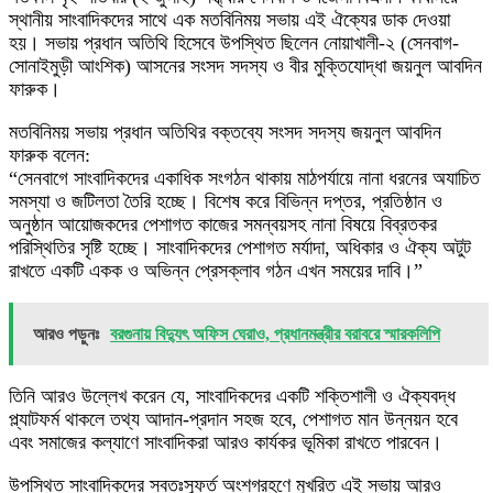
স্থানীয় সাংবাদিকদের সাথে এক মতবিনিময় সভায় এই ঐক্যের ডাক দেওয়া
হয়। সভায় প্রধান অতিথি হিসেবে উপস্থিত ছিলেন নোয়াখালী-২ (সেনবাগ-
সোনাইমুড়ী আংশিক) আসনের সংসদ সদস্য ও বীর মুক্তিযোদ্ধা জয়নুল আবদিন
ফারুক।
​মতবিনিময় সভায় প্রধান অতিথির বক্তব্যে সংসদ সদস্য জয়নুল আবদিন
ফারুক বলেন:
“সেনবাগে সাংবাদিকদের একাধিক সংগঠন থাকায় মাঠপর্যায়ে নানা ধরনের অযাচিত
সমস্যা ও জটিলতা তৈরি হচ্ছে। বিশেষ করে বিভিন্ন দপ্তর, প্রতিষ্ঠান ও
অনুষ্ঠান আয়োজকদের পেশাগত কাজের সমন্বয়সহ নানা বিষয়ে বিব্রতকর
পরিস্থিতির সৃষ্টি হচ্ছে। সাংবাদিকদের পেশাগত মর্যাদা, অধিকার ও ঐক্য অটুট
রাখতে একটি একক ও অভিন্ন প্রেসক্লাব গঠন এখন সময়ের দাবি।”
আরও পড়ুনঃ
বরগুনায় বিদ্যুৎ অফিস ঘেরাও, প্রধানমন্ত্রীর বরাবরে স্মারকলিপি
​তিনি আরও উল্লেখ করেন যে, সাংবাদিকদের একটি শক্তিশালী ও ঐক্যবদ্ধ
প্ল্যাটফর্ম থাকলে তথ্য আদান-প্রদান সহজ হবে, পেশাগত মান উন্নয়ন হবে
এবং সমাজের কল্যাণে সাংবাদিকরা আরও কার্যকর ভূমিকা রাখতে পারবেন।
​উপস্থিত সাংবাদিকদের স্বতঃস্ফূর্ত অংশগ্রহণে মুখরিত এই সভায় আরও