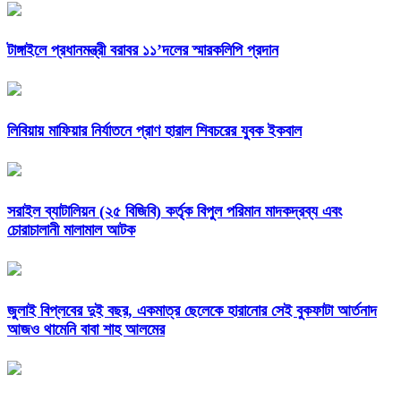
টাঙ্গাইলে প্রধানমন্ত্রী বরাবর ১১’দলের স্মারকলিপি প্রদান
লিবিয়ায় মাফিয়ার নির্যাতনে প্রাণ হারাল শিবচরের যুবক ইকবাল
সরাইল ব্যাটালিয়ন (২৫ বিজিবি) কর্তৃক বিপুল পরিমান মাদকদ্রব্য এবং
চোরাচালানী মালামাল আটক
জুলাই বিপ্লবের দুই বছর, একমাত্র ছেলেকে হারানোর সেই বুকফাটা আর্তনাদ
আজও থামেনি বাবা শাহ আলমের