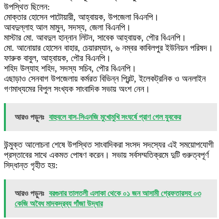
উপস্থিত ছিলেন:
​মোক্তার হোসেন পাটোয়ারী, আহ্বায়ক, উপজেলা বিএনপি।
​আবদুল্লাহ আল মামুন, সদস্য, জেলা বিএনপি।
​মাস্টার মো. আবদুল হান্নান লিটন, সাবেক আহ্বায়ক, পৌর বিএনপি।
​মো. আনোয়ার হোসেন বাহার, চেয়ারম্যান, ৬ নম্বর কাবিলপুর ইউনিয়ন পরিষদ।
​ফারুক বাবুল, আহ্বায়ক, পৌর বিএনপি।
​শহিদ উল্যাহ শহিদ, সদস্য সচিব, পৌর বিএনপি।
এছাড়াও সেনবাগ উপজেলায় কর্মরত বিভিন্ন প্রিন্ট, ইলেকট্রনিক ও অনলাইন
গণমাধ্যমের বিপুল সংখ্যক সাংবাদিক সভায় অংশ নেন।
আরও পড়ুনঃ
বাহুবলে বাস-সিএনজি মুখোমুখি সংঘর্ষে প্রাণ গেল যুবকের
​উন্মুক্ত আলোচনা শেষে উপস্থিত সাংবাদিকরা সংসদ সদস্যের এই সময়োপযোগী
প্রস্তাবের সাথে একমত পোষণ করেন। সভায় সর্বসম্মতিক্রমে দুটি গুরুত্বপূর্ণ
সিদ্ধান্ত গৃহী‌ত হয়:
আরও পড়ুনঃ
বরগুনার তালতলী এলাকা থেকে ০১ জন আসামী গ্রেফতারসহ ০৩
কেজি অবৈধ মাদকদ্রব্য গাঁজা উদ্ধার