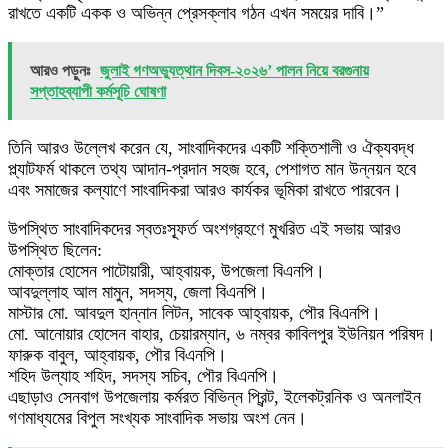
রাখতে একটি একক ও অভিন্ন প্রেসক্লাব গঠন এখন সময়ের দাবি।”
আরও পড়ুনঃ
জুলাই গণঅভ্যুত্থান দিবস-২০২৬’ পালন নিয়ে বরগুনায়
সপ্তাহব্যাপী কর্মসূচি ঘোষণা
​তিনি আরও উল্লেখ করেন যে, সাংবাদিকদের একটি শক্তিশালী ও ঐক্যবদ্ধ
প্ল্যাটফর্ম থাকলে তথ্য আদান-প্রদান সহজ হবে, পেশাগত মান উন্নয়ন হবে
এবং সমাজের কল্যাণে সাংবাদিকরা আরও কার্যকর ভূমিকা রাখতে পারবেন।
​উপস্থিত সাংবাদিকদের স্বতঃস্ফূর্ত অংশগ্রহণে মুখরিত এই সভায় আরও
উপস্থিত ছিলেন:
​মোক্তার হোসেন পাটোয়ারী, আহ্বায়ক, উপজেলা বিএনপি।
​আবদুল্লাহ আল মামুন, সদস্য, জেলা বিএনপি।
​মাস্টার মো. আবদুল হান্নান লিটন, সাবেক আহ্বায়ক, পৌর বিএনপি।
​মো. আনোয়ার হোসেন বাহার, চেয়ারম্যান, ৬ নম্বর কাবিলপুর ইউনিয়ন পরিষদ।
​ফারুক বাবুল, আহ্বায়ক, পৌর বিএনপি।
​শহিদ উল্যাহ শহিদ, সদস্য সচিব, পৌর বিএনপি।
এছাড়াও সেনবাগ উপজেলায় কর্মরত বিভিন্ন প্রিন্ট, ইলেকট্রনিক ও অনলাইন
গণমাধ্যমের বিপুল সংখ্যক সাংবাদিক সভায় অংশ নেন।