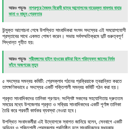
আরও পড়ুনঃ
নাগরপুরে বৈষম্য বিরোধী ছাত্র আন্দোলনের দায়েরকৃত মামলায় বাহার
কানা ও মাছুম গ্রেফতার
​উন্মুক্ত আলোচনা শেষে উপস্থিত সাংবাদিকরা সংসদ সদস্যের এই সময়োপযোগী
প্রস্তাবের সাথে একমত পোষণ করেন। সভায় সর্বসম্মতিক্রমে দুটি গুরুত্বপূর্ণ
সিদ্ধান্ত গৃহী‌ত হয়:
আরও পড়ুনঃ
শ্রীমঙ্গলের হাইল হাওরের রাউয়া বিলে পরিত্যক্ত জালের নির্মম
ফাঁদে অজগরের মৃত্যু
​৫ সদস্যের সমন্বয় কমিটি: প্রেসক্লাব গঠনের প্রক্রিয়াকে ত্বরান্বিত করতে
তাৎক্ষণিকভাবে ৫ সদস্যের একটি শক্তিশালী সমন্বয় কমিটি গঠন করা হয়।
​প্রকৃত সাংবাদিকদের তালিকা প্রণয়ন: সংশ্লিষ্ট সকলের সহযোগিতায় দ্রুততম
সময়ের মধ্যে উপজেলার প্রকৃত ও সক্রিয় সাংবাদিকদের একটি পূর্ণাঙ্গ তালিকা
তৈরি করে পরবর্তী কার্যকর ব্যবস্থা নেওয়া হবে।
​উপস্থিত সংবাদকর্মীরা এই উদ্যোগকে স্বাগত জানিয়ে বলেন, সেনবাগে একটি
অভিন্ন ও শক্তিশালী প্রেসক্লাব প্রতিষ্ঠিত হলে সাংবাদিকদের মধ্যকার