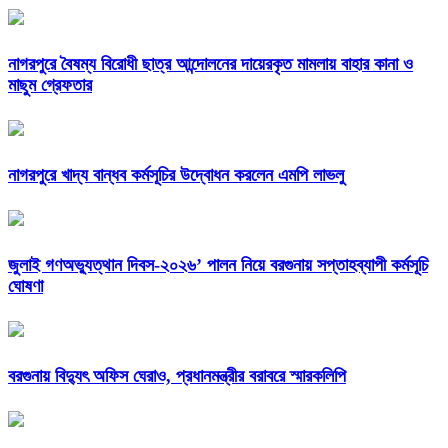
নাগরপুরে বৈষম্য বিরোধী ছাত্র আন্দোলনের দায়েরকৃত মামলায় বাহার কানা ও
মাছুম গ্রেফতার
নাগরপুরে খাদ্য বান্ধব কর্মসূচির উদ্বোধন করলেন এমপি লাভলু
জুলাই গণঅভ্যুত্থান দিবস-২০২৬’ পালন নিয়ে বরগুনায় সপ্তাহব্যাপী কর্মসূচি
ঘোষণা
বরগুনায় বিদ্যুৎ অফিস ঘেরাও, প্রধানমন্ত্রীর বরাবরে স্মারকলিপি