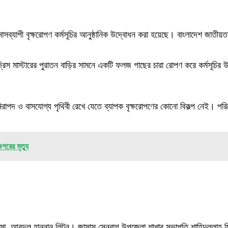
ে মাসব্যাপী বৃক্ষরোপণ কর্মসূচির আনুষ্ঠানিক উদ্বোধন করা হয়েছে। বাংলাদেশ জাত
্রিস মাস্টারের পুরাতন বাড়ির সামনে একটি ফলজ গাছের চারা রোপণ করে কর্মসূচি
 নিরাপদ ও বাসযোগ্য পৃথিবী রেখে যেতে ব্যাপক বৃক্ষরোপণের কোনো বিকল্প নেই। প
গরের মৃত্যু
 মো. আবদুল হান্নান লিটন। জাসাস সেনবাগ উপজেলা শাখার সভাপতি শাহিদুল্লাহ মিন্ট