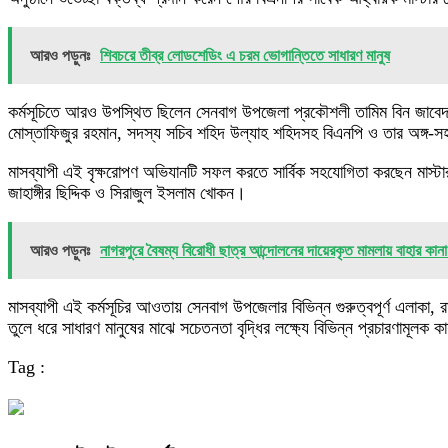
আরও পড়ুনঃ
শিবচরে তীব্র লোডশেডিং এ চরম ভোগান্তিতে সাধারণ মানুষ
​কর্মসূচিতে আরও উপস্থিত ছিলেন সেনবাগ উপজেলা প্রকৌশলী তামিম বিন জাবে
মোস্তাফিজুর রহমান, সদস্য সচিব শহিদ উল্যাহ শহিদসহ বিএনপি ও তার অঙ্গ-সহযোগ
​মাসব্যাপী এই বৃক্ষরোপণ অভিযানটি সফল করতে সার্বিক সহযোগিতা করছেন মাস্টার 
জাহাঙ্গীর ছিদ্দিক ও সিরাজুল ইসলাম খোকন।
আরও পড়ুনঃ
নাগরপুরে বৈষম্য বিরোধী ছাত্র আন্দোলনের দায়েরকৃত মামলায় বাহার কান
মাসব্যাপী এই কর্মসূচির আওতায় সেনবাগ উপজেলার বিভিন্ন গুরুত্বপূর্ণ এলাকা, 
তুলে ধরে সাধারণ মানুষের মাঝে সচেতনতা বৃদ্ধির লক্ষ্যে বিভিন্ন প্রচারণামূলক ক
Tag :