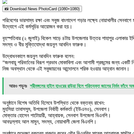
📸 Download News PhotoCard (1080×1080)
পরিবেশের ভারসাম্য রক্ষা এবং সবুজ বাংলাদেশ গড়ার লক্ষ্যে নোয়াখালীর সেনবাগ
উদ্যোগে এই কর্মসূচির আয়োজন করা হয়।
​বৃহস্পতিবার (২ জুলাই) বিকেল সাড়ে ৪টায় উপজেলার উত্তর শাহাপুর এলাকার ইদ
সদস্য ও বীর মুক্তিযোদ্ধা জয়নুল আবদিন ফারুক।
উদ্বোধনকালে জয়নুল আবদিন ফারুক বলেন:
​”জলবায়ু পরিবর্তনের বিরূপ প্রভাব মোকাবিলা এবং আগামী প্রজন্মের জন্য একটি
নিজ অবস্থান থেকে এই সবুজায়নের আন্দোলনে শরিক হওয়ার আহ্বান জানান।
আরও পড়ুনঃ
শ্রীমঙ্গলের হাইল হাওরের রাউয়া বিলে পরিত্যক্ত জালের নির্মম ফাঁদে অজ
​অনুষ্ঠানে বিশেষ অতিথি হিসেবে উপস্থিত থেকে বক্তব্য রাখেন:
​মুহসিয়া তাবাসসুম, উপজেলা নির্বাহী কর্মকর্তা (ইউএনও), সেনবাগ।
​মোক্তার হোসেন পাটোয়ারী, আহ্বায়ক, সেনবাগ উপজেলা বিএনপি।
​আবদুল্লাহ আল মামুন, সদস্য, নোয়াখালী জেলা বিএনপি।
​অনুষ্ঠানে শুভেচ্ছা বক্তব্য প্রদান করেন পৌর বিএনপির সাবেক আহ্বায়ক মাস্টার