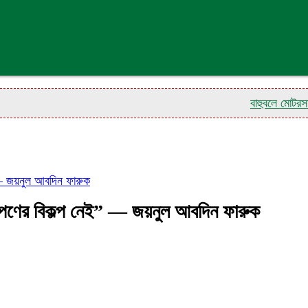
বাহুবলে মোটরসাইকেল দু
” — জয়নুল আবদিন ফারুক
রোপণের বিকল্প নেই” — জয়নুল আবদিন ফারুক