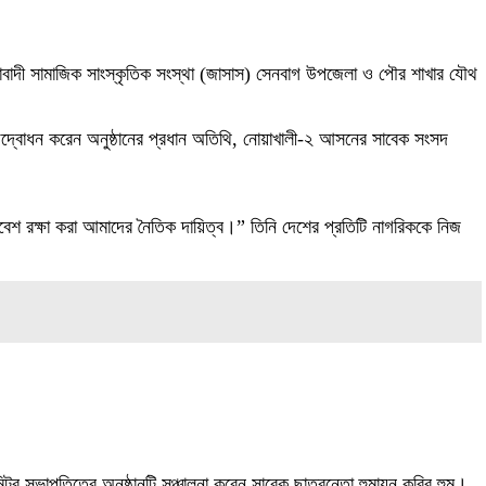
ীয়তাবাদী সামাজিক সাংস্কৃতিক সংস্থা (জাসাস) সেনবাগ উপজেলা ও পৌর শাখার যৌথ
র উদ্বোধন করেন অনুষ্ঠানের প্রধান অতিথি, নোয়াখালী-২ আসনের সাবেক সংসদ
রিবেশ রক্ষা করা আমাদের নৈতিক দায়িত্ব।” তিনি দেশের প্রতিটি নাগরিককে নিজ
ুর সভাপতিত্বে অনুষ্ঠানটি সঞ্চালনা করেন সাবেক ছাত্রনেতা হুমায়ুন কবির হুমু।