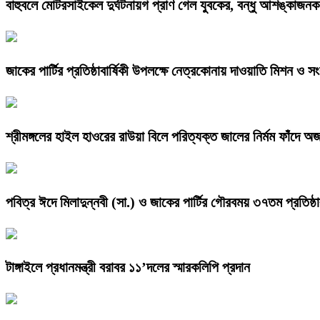
বাহুবলে মোটরসাইকেল দুর্ঘটনায়গ প্রাণ গেল যুবকের, বন্ধু আশঙ্কাজনক
জাকের পার্টির প্রতিষ্ঠাবার্ষিকী উপলক্ষে নেত্রকোনায় দাওয়াতি মিশন ও সংব
শ্রীমঙ্গলের হাইল হাওরের রাউয়া বিলে পরিত্যক্ত জালের নির্মম ফাঁদে অজ
পবিত্র ঈদে মিলাদুন্নবী (সা.) ও জাকের পার্টির গৌরবময় ৩৭তম প্রতিষ্ঠাব
টাঙ্গাইলে প্রধানমন্ত্রী বরাবর ১১’দলের স্মারকলিপি প্রদান