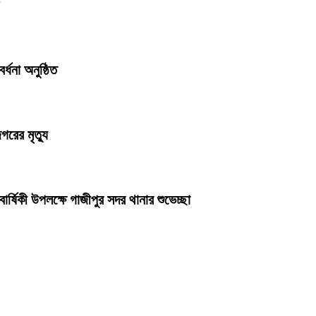
র্ধনা অনুষ্ঠিত
গরের মৃত্যু
ার্ষিকী উপলক্ষে গাজীপুর সদর থানার শুভেচ্ছা