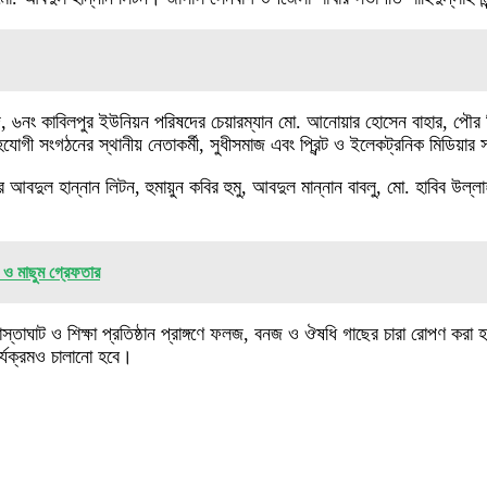
দ, ৬নং কাবিলপুর ইউনিয়ন পরিষদের চেয়ারম্যান মো. আনোয়ার হোসেন বাহার, পৌর
ী সংগঠনের স্থানীয় নেতাকর্মী, সুধীসমাজ এবং প্রিন্ট ও ইলেকট্রনিক মিডিয়ার সা
আবদুল হান্নান লিটন, হুমায়ুন কবির হুমু, আবদুল মান্নান বাবলু, মো. হাবিব উল্লা
া ও মাছুম গ্রেফতার
রাস্তাঘাট ও শিক্ষা প্রতিষ্ঠান প্রাঙ্গণে ফলজ, বনজ ও ঔষধি গাছের চারা রোপণ করা
ার্যক্রমও চালানো হবে।