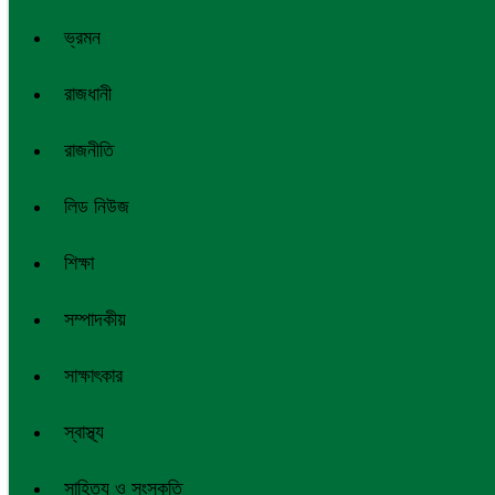
ভ্রমন
রাজধানী
রাজনীতি
লিড নিউজ
শিক্ষা
সম্পাদকীয়
সাক্ষাৎকার
স্বাস্থ্য
সাহিত্য ও সংস্কৃতি