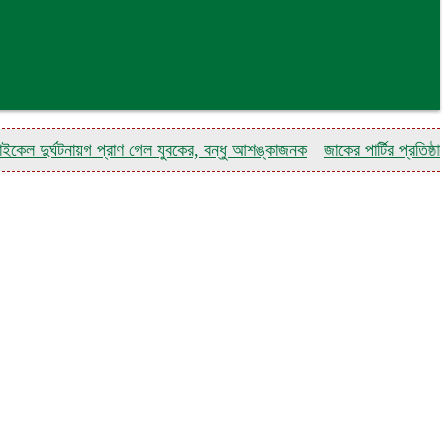
র্ঘটনায়গ প্রাণ গেল যুবকের, বন্ধু আশঙ্কাজনক
জাকের পার্টির প্রতিষ্ঠাবার্ষিকী