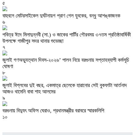
৫
বাহুবলে মোটরসাইকেল দুর্ঘটনায়গ প্রাণ গেল যুবকের, বন্ধু আশঙ্কাজনক
৬
পবিত্র ঈদে মিলাদুন্নবী (সা.) ও জাকের পার্টির গৌরবময় ৩৭তম প্রতিষ্ঠাবার্ষিকী
উপলক্ষে গাজীপুর সদর থানার শুভেচ্ছা
৭
জুলাই গণঅভ্যুত্থান দিবস-২০২৬’ পালন নিয়ে বরগুনায় সপ্তাহব্যাপী কর্মসূচি
ঘোষণা
৮
জুলাই বিপ্লবের দুই বছর, একমাত্র ছেলেকে হারানোর সেই বুকফাটা আর্তনাদ
আজও থামেনি বাবা শাহ আলমের
৯
বরগুনায় বিদ্যুৎ অফিস ঘেরাও, প্রধানমন্ত্রীর বরাবরে স্মারকলিপি
১০