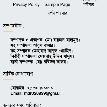
বরগুনার তালতলী এলাকা থেকে ০১
Privacy Policy
Sample Page
পরিবার
৫
জন আসামী গ্রেফতারসহ ০৩ কেজি
দর্পণ পরিবার
অবৈধ মাদকদ্রব্য গাঁজা উদ্ধার
সম্পাদকীয় :
কালীগঞ্জে মাদক মামলায় এক ব্যক্তির
৬
এক মাসের বিনাশ্রম কারাদণ্ড
সম্পাদক ও প্রকাশক: মোঃ রায়হান মাহামুদ।
সহ সম্পাদক: আবুল বাসার।
বরগুনায় বিদ্যুৎ অফিস ঘেরাও,
সহ সম্পাদক মোহাম্মদ আব্দুল ওয়াহিদ।
৭
প্রধানমন্ত্রীর বরাবরে স্মারকলিপি
নির্বাহী সম্পাদক: মেজবাহ উদ্দিন মাসুম।
বার্তা সম্পাদক: মোঃ রবিউল আলম।
নাগরপুরে খাদ্য বান্ধব কর্মসূচির
সার্বিক যোগাযোগ :
৮
উদ্বোধন করলেন এমপি লাভলু
মোবাইল
: ০১৭৩৪৭০৯৯৭৯
টাঙ্গাইলের নাগরপুরে নারীকে
Email: mdr028999@gmail
৯
গণধর্ষণের অভিযোগ, গ্রেফতার ১
জনতার সময় পরিবার :