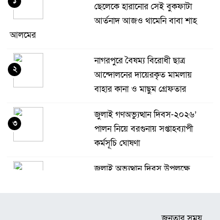
১
ছেলেকে হারানোর সেই বুকফাটা
আর্তনাদ আজও থামেনি বাবা শাহ
আলমের
নাগরপুরে বৈষম্য বিরোধী ছাত্র
২
আন্দোলনের দায়েরকৃত মামলায়
বাহার কানা ও মাছুম গ্রেফতার
জুলাই গণঅভ্যুত্থান দিবস-২০২৬’
৩
পালন নিয়ে বরগুনায় সপ্তাহব্যাপী
কর্মসূচি ঘোষণা
জুলাই অভ্যুত্থান দিবস উপলক্ষে
৪
টাঙ্গাইলে সমাবেশ ও গণ মিছিল
অনুষ্ঠিত
জনতার সময়